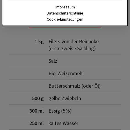
Impressum
Datenschutzrichtlinie
Zutaten
Cookie-Einstellungen
1 kg
Filets von der Reinanke
(ersatzweise Saibling)
Salz
Bio-Weizenmehl
Butterschmalz (oder Öl)
500 g
gelbe Zwiebeln
300 ml
Essig (5%)
250 ml
kaltes Wasser