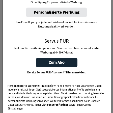
Einwilligung für personalisierte Werbung.
Anzeige
Personalisierte Werbung
Ihre Einwilligung ist jederzeit widerrufbar. Adblocker müssen vor
Nutzung deaktiviert werden.
Servus PUR
Nutzen Sie die Abo-Angebote von Servus.com ohne personalisierte
Werbung ab 0,99 €/Monat
Zum Abo
Bereits Servus PUR-Abonnent?
Hier anmelden
.
Personalisierte Werbung (Tracking):
Wir und unsere Partner verarbeiten Daten,
indem wir mit auf Ihrem Gerät gespeicherten Informationen Profile erstellen, um
personalisierte Werbung auszuspielen. Wenn Sie ein werbe– und trackingfreies Abo
nutzen, werden von uns keine auf Ihrem Gerät gespeicherten Informationen für
personalisierte Werbung verwendet. Weitere Informationen finden Sie in unserer
SPEICHERN
DRUCKEN
Datenschutzrichtlinie, in der
Liste unserer Partner
sowie in den Cookie-
Einstellungen.