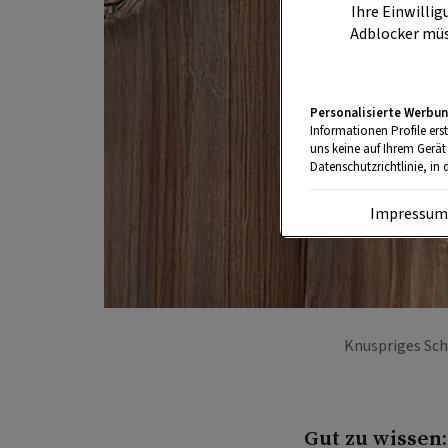
Ihre Einwillig
Adblocker müs
Personalisierte Werbun
Informationen Profile ers
uns keine auf Ihrem Gerät
Datenschutzrichtlinie, in 
Impressu
Knuspriges Sch
Gut zu wissen: