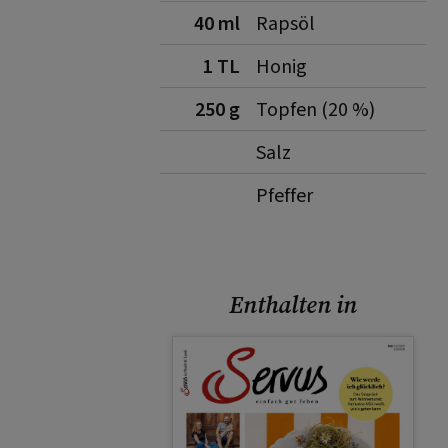
40 ml
Rapsöl
1 TL
Honig
250 g
Topfen (20 %)
Salz
Pfeffer
Enthalten in