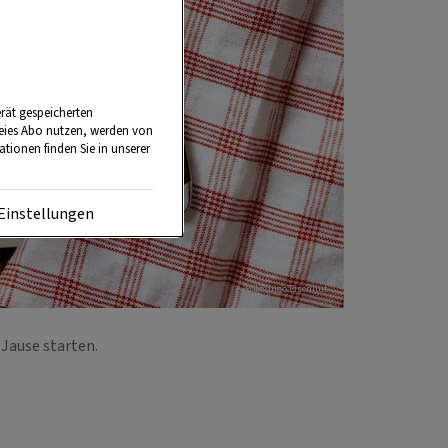
rät gespeicherten
reies Abo nutzen, werden von
tionen finden Sie in unserer
Einstellungen
Foto: Ingo Eisenhut
 Jause starten.