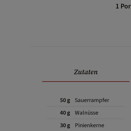
1 Por
Zutaten
50 g
Sauerrampfer
40 g
Walnüsse
30 g
Pinienkerne