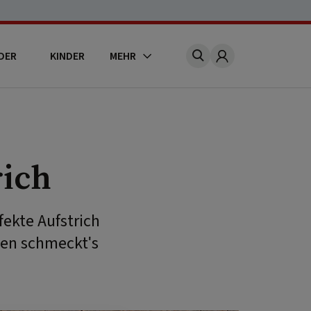
DER
KINDER
MEHR
Account
rich
fekte Aufstrich
ten schmeckt's