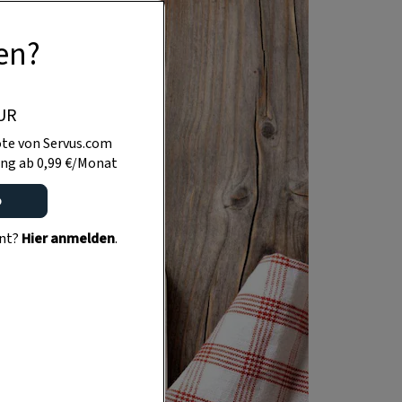
en?
UR
te von Servus.com
ng ab 0,99 €/Monat
o
ent?
Hier anmelden
.