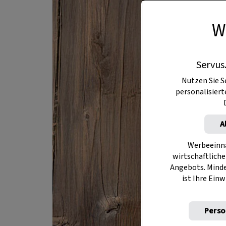
W
Servus
Nutzen Sie S
personalisier
A
Werbeeinna
wirtschaftliche
Angebots. Mind
ist Ihre Einw
Perso