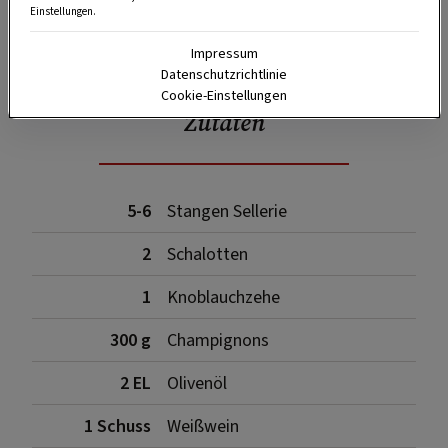
Einstellungen.
SPEICHERN
DRUCKEN
Impressum
Datenschutzrichtlinie
Cookie-Einstellungen
Zutaten
5-6
Stangen Sellerie
2
Schalotten
1
Knoblauchzehe
300 g
Champignons
2 EL
Olivenöl
1 Schuss
Weißwein