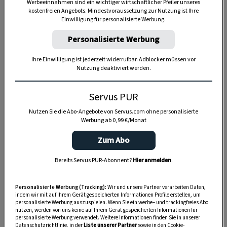
Werbeeinnahmen sind ein wichtiger wirtschaftlicher Pfeiler unseres
kostenfreien Angebots. Mindestvoraussetzung zur Nutzung ist Ihre
Einwilligung für personalisierte Werbung.
Personalisierte Werbung
Anzeige
Ihre Einwilligung ist jederzeit widerrufbar. Adblocker müssen vor
Nutzung deaktiviert werden.
Servus PUR
Nutzen Sie die Abo-Angebote von Servus.com ohne personalisierte
Werbung ab 0,99 €/Monat
Zum Abo
Bereits Servus PUR-Abonnent?
Hier anmelden
.
Personalisierte Werbung (Tracking):
Wir und unsere Partner verarbeiten Daten,
indem wir mit auf Ihrem Gerät gespeicherten Informationen Profile erstellen, um
personalisierte Werbung auszuspielen. Wenn Sie ein werbe– und trackingfreies Abo
nutzen, werden von uns keine auf Ihrem Gerät gespeicherten Informationen für
personalisierte Werbung verwendet. Weitere Informationen finden Sie in unserer
Datenschutzrichtlinie, in der
Liste unserer Partner
sowie in den Cookie-