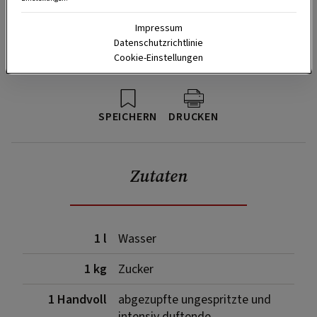
Impressum
Datenschutzrichtlinie
Cookie-Einstellungen
SPEICHERN
DRUCKEN
Zutaten
1 l
Wasser
1 kg
Zucker
1 Handvoll
abgezupfte ungespritzte und
intensiv duftende