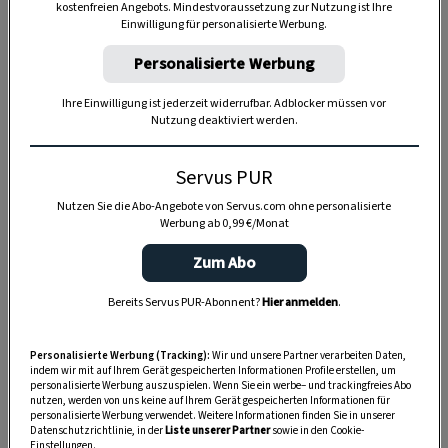
kostenfreien Angebots. Mindestvoraussetzung zur Nutzung ist Ihre
Einwilligung für personalisierte Werbung.
Personalisierte Werbung
Ihre Einwilligung ist jederzeit widerrufbar. Adblocker müssen vor
Nutzung deaktiviert werden.
Servus PUR
Nutzen Sie die Abo-Angebote von Servus.com ohne personalisierte
Anzeige
Werbung ab 0,99 €/Monat
Zum Abo
Bereits Servus PUR-Abonnent?
Hier anmelden
.
Personalisierte Werbung (Tracking):
Wir und unsere Partner verarbeiten Daten,
indem wir mit auf Ihrem Gerät gespeicherten Informationen Profile erstellen, um
personalisierte Werbung auszuspielen. Wenn Sie ein werbe– und trackingfreies Abo
nutzen, werden von uns keine auf Ihrem Gerät gespeicherten Informationen für
personalisierte Werbung verwendet. Weitere Informationen finden Sie in unserer
Datenschutzrichtlinie, in der
Liste unserer Partner
sowie in den Cookie-
Einstellungen.