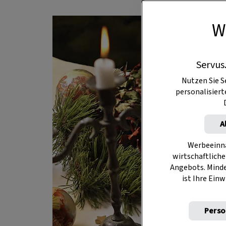
W
Servus
Nutzen Sie S
personalisier
A
Werbeeinna
wirtschaftliche
Angebots. Mind
ist Ihre Einw
Perso