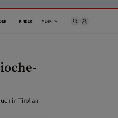
DER
KINDER
MEHR
Account
rioche-
uch in Tirol an