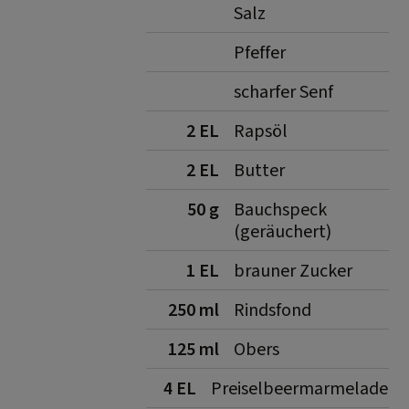
Salz
Pfeffer
scharfer Senf
2 EL
Rapsöl
2 EL
Butter
50 g
Bauchspeck
(geräuchert)
1 EL
brauner Zucker
250 ml
Rindsfond
125 ml
Obers
4 EL
Preiselbeermarmelade