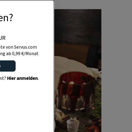
en?
UR
te von Servus.com
ng ab 0,99 €/Monat
o
ent?
Hier anmelden
.