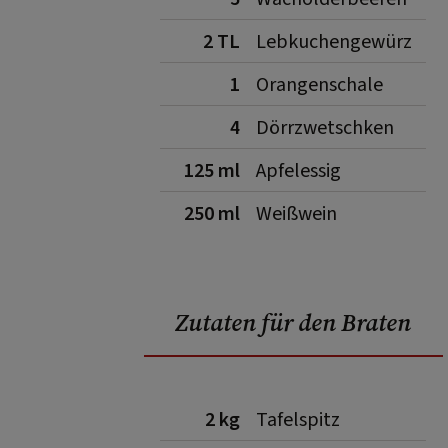
2 TL
Lebkuchengewürz
1
Orangenschale
4
Dörrzwetschken
125 ml
Apfelessig
250 ml
Weißwein
Zutaten für den Braten
2 kg
Tafelspitz