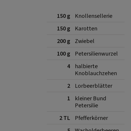
150 g
Knollensellerie
150 g
Karotten
200 g
Zwiebel
100 g
Petersilienwurzel
4
halbierte
Knoblauchzehen
2
Lorbeerblätter
1
kleiner Bund
Petersilie
2 TL
Pfefferkörner
5
Wacholderbeeren