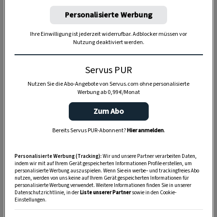
Personalisierte Werbung
Anzeige
Ihre Einwilligung ist jederzeit widerrufbar. Adblocker müssen vor
Nutzung deaktiviert werden.
Servus PUR
Nutzen Sie die Abo-Angebote von Servus.com ohne personalisierte
Werbung ab 0,99 €/Monat
Zum Abo
Bereits Servus PUR-Abonnent?
Hier anmelden
.
Personalisierte Werbung (Tracking):
Wir und unsere Partner verarbeiten Daten,
indem wir mit auf Ihrem Gerät gespeicherten Informationen Profile erstellen, um
personalisierte Werbung auszuspielen. Wenn Sie ein werbe– und trackingfreies Abo
nutzen, werden von uns keine auf Ihrem Gerät gespeicherten Informationen für
personalisierte Werbung verwendet. Weitere Informationen finden Sie in unserer
Datenschutzrichtlinie, in der
Liste unserer Partner
sowie in den Cookie-
Einstellungen.