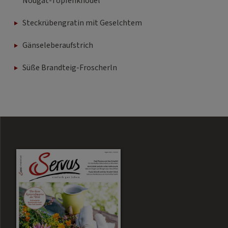
Nougat-Topfenknödel
Steckrübengratin mit Geselchtem
Gänseleberaufstrich
Süße Brandteig-Froscherln