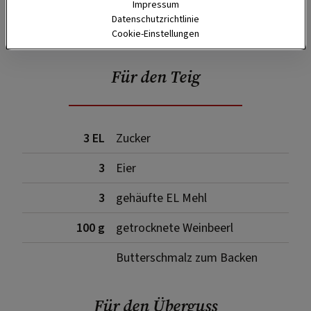
Impressum
SPEICHERN
DRUCKEN
Datenschutzrichtlinie
Cookie-Einstellungen
Für den Teig
3 EL
Zucker
3
Eier
3
gehäufte EL Mehl
100 g
getrocknete Weinbeerl
Butterschmalz zum Backen
Für den Überguss