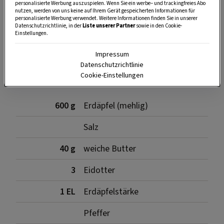
personalisierte Werbung auszuspielen. Wenn Sie ein werbe– und trackingfreies Abo
nutzen, werden von uns keine auf Ihrem Gerät gespeicherten Informationen für
SPEICHERN
DRUCKEN
personalisierte Werbung verwendet. Weitere Informationen finden Sie in unserer
Datenschutzrichtlinie, in der
Liste unserer Partner
sowie in den Cookie-
Einstellungen.
Impressum
Zutaten
Datenschutzrichtlinie
Cookie-Einstellungen
600 g
Erdäpfel (mehlig)
Salz
40 g
weiche Butter
3
Eidotter
1 EL
Erdäpfelstärke
Pfeffer