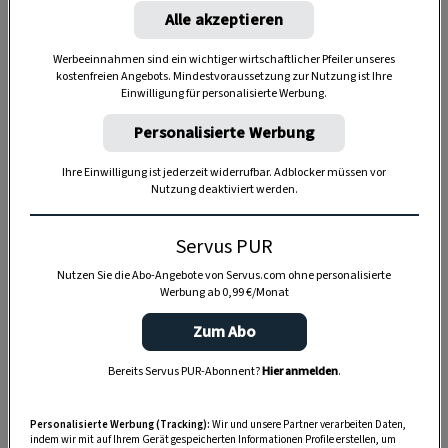
Alle akzeptieren
Werbeeinnahmen sind ein wichtiger wirtschaftlicher Pfeiler unseres
kostenfreien Angebots. Mindestvoraussetzung zur Nutzung ist Ihre
Anzeige
Einwilligung für personalisierte Werbung.
Personalisierte Werbung
Ihre Einwilligung ist jederzeit widerrufbar. Adblocker müssen vor
Nutzung deaktiviert werden.
Servus PUR
Nutzen Sie die Abo-Angebote von Servus.com ohne personalisierte
Werbung ab 0,99 €/Monat
Zum Abo
Bereits Servus PUR-Abonnent?
Hier anmelden
.
Personalisierte Werbung (Tracking):
Wir und unsere Partner verarbeiten Daten,
indem wir mit auf Ihrem Gerät gespeicherten Informationen Profile erstellen, um