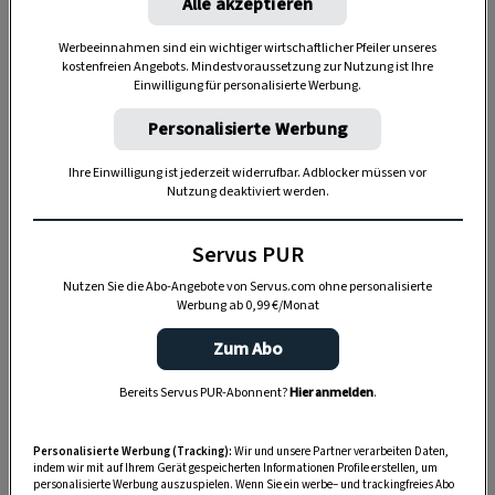
Alle akzeptieren
schon ein Stressfaktor, aber sonst ist es einfach
der geilste Job der Welt. Es macht überhaupt
Werbeeinnahmen sind ein wichtiger wirtschaftlicher Pfeiler unseres
nichts, wenn jeden Tag Vollgas ist.“
kostenfreien Angebots. Mindestvoraussetzung zur Nutzung ist Ihre
Einwilligung für personalisierte Werbung.
Personalisierte Werbung
Ihre Einwilligung ist jederzeit widerrufbar. Adblocker müssen vor
Nutzung deaktiviert werden.
Servus PUR
Nutzen Sie die Abo-Angebote von Servus.com ohne personalisierte
Werbung ab 0,99 €/Monat
Zum Abo
Bereits Servus PUR-Abonnent?
Hier anmelden
.
„Servus Garten“ auf WhatsApp
Personalisierte Werbung (Tracking):
Wir und unsere Partner verarbeiten Daten,
Nutzen Sie WhatsApp auf Ihrem Handy und lieben es, auf
indem wir mit auf Ihrem Gerät gespeicherten Informationen Profile erstellen, um
dem Balkon, der Terrasse oder im Garten zu werkeln? In
personalisierte Werbung auszuspielen. Wenn Sie ein werbe– und trackingfreies Abo