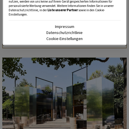
nutzen, werden von uns keine auf Ihrem Gerät gespeicherten Informationen für
unserem kostenlosen WhatsApp-Kanal finden Sie täglich
personalisierte Werbung verwendet. Weitere Informationen finden Sie in unserer
Datenschutzrichtlinie, in der
Liste unserer Partner
sowie in den Cookie-
Tipps und Tricks für Garten, Terrasse, Balkon- und
Einstellungen.
Zimmerpflanzen.
Impressum
Datenschutzrichtlinie
HIER MEHR ERFAHREN
Cookie-Einstellungen