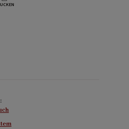
UCKEN
:
uch
htem