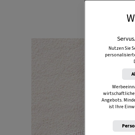
weißer Vertre
W
geschält
Servus
Nutzen Sie S
personalisier
A
Werbeeinna
wirtschaftliche
Angebots. Mind
ist Ihre Einw
Perso