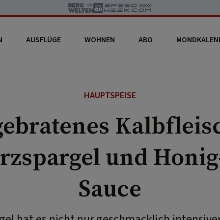
N
AUSFLÜGE
WOHNEN
ABO
MONDKALEN
HAUPTSPEISE
ebratenes Kalbfleis
zspargel und Honig
Sauce
el hat es nicht nur geschmacklich intensiver 