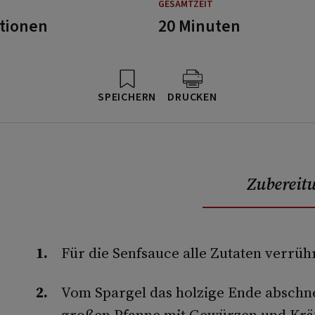
GESAMTZEIT
rtionen
20 Minuten
SPEICHERN
DRUCKEN
Zubereit
Für die Senfsauce alle Zutaten verrüh
Vom Spargel das holzige Ende abschne
großen Pfanne mit Gewürzen und Kräu