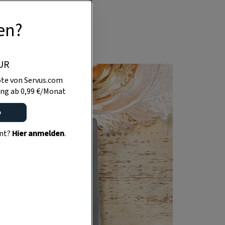
und muss nicht
en?
t werden.
UR
te von Servus.com
ng ab 0,99 €/Monat
o
ent?
Hier anmelden
.