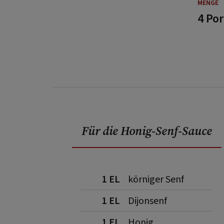
MENGE
4 Po
Für die Honig-Senf-Sauce
1 EL
körniger Senf
1 EL
Dijonsenf
1 EL
Honig