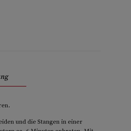
ung
ren.
iden und die Stangen in einer
tern ca. 6 Minuten anbraten. Mit