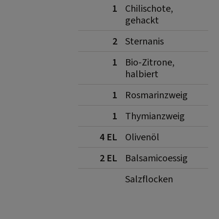
1
Chilischote,
gehackt
2
Sternanis
1
Bio-Zitrone,
halbiert
1
Rosmarinzweig
1
Thymianzweig
4 EL
Olivenöl
2 EL
Balsamicoessig
Salzflocken