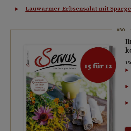
Lauwarmer Erbsensalat mit Sparge
ABO
I
k
15