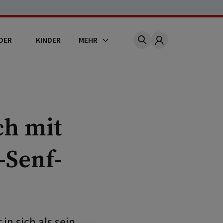
DER
KINDER
MEHR
Account
ch mit
-Senf-
in sich als sein