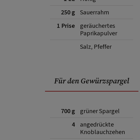
250 g
Sauerrahm
1 Prise
geräuchertes
Paprikapulver
Salz, Pfeffer
Für den Gewürzspargel
700 g
grüner Spargel
4
angedrückte
Knoblauchzehen