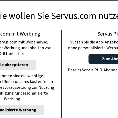
ter. Er ist auch einfache in der Handhabung 
ie wollen Sie Servus.com nutz
, sondern nur von den holzigen Enden befrei
.com mit Werbung
Servus P
ervus.com mit Webanalyse,
Nutzen Sie die Abo-Angebo
ter Werbung und Inhalten von
ohne personalisierte Werbu
Drittanbietern.
Zum Ab
lle akzeptieren
Bereits Servus PUR-Abonn
hmen sind ein wichtiger
r Pfeiler unseres kostenfreien
estvoraussetzung zur Nutzung
illigung für personalisierte
Werbung.
nalisierte Werbung