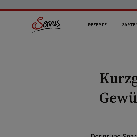
REZEPTE
GARTE
Kurzg
Gewür
Der grüne Sparg