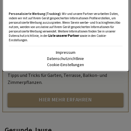
Personalisierte Werbung (Tracking):
Wir und unsere Partner verarbeiten Daten,
indem wir mit auf Ihrem Gerät gespeicherten Informationen Profile erstellen, um
personalisierte Werbung auszuspielen. Wenn Sie ein werbe– und trackingfreies Abo
nutzen, werden von uns keine auf Ihrem Gerät gespeicherten Informationen für
personalisierte Werbung verwendet. Weitere Informationen finden Sie in unserer
Datenschutzrichtlinie, in der
Liste unserer Partner
sowie in den Cookie-
„Servus Garten“ auf WhatsApp
Einstellungen.
Impressum
Nutzen Sie WhatsApp auf Ihrem Handy und lieben es, auf
Datenschutzrichtlinie
dem Balkon, der Terrasse oder im Garten zu werkeln? In
Cookie-Einstellungen
unserem kostenlosen WhatsApp-Kanal finden Sie täglich
Tipps und Tricks für Garten, Terrasse, Balkon- und
Zimmerpflanzen.
HIER MEHR ERFAHREN
Gesunde Jause