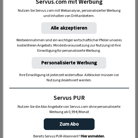
Servus.com mit Werbung
Nutzen Sie Servus.com mit Webanalyse, personalisierter Werbung
und Inhalten von Drittanbietern.
Alle akzeptieren
Hirsebrei mit Birnen, Nüssen und Zimt
Werbeeinnahmen sind ein wichtiger wirtschaftlicher Pfeiler unseres
Dieser Hirsebrei sorgt sofort für Wohlgefühl und
kostenfreien Angebots. Mindestvoraussetzung zur Nutzung ist Ihre
hält lange satt. Das
Rezept für dieses ideale
Einwilligung für personalisierte Werbung.
Radler-Frühstück
ist leicht zuzubereiten. Der
Personalisierte Werbung
Brei kann warm, aber auch kalt genossen
Ihre Einwilligung ist jederzeit widerrufbar. Adblocker müssen vor
werden, und eignet sich auch bestens für
Nutzung deaktiviert werden.
unterwegs.
Servus PUR
Nutzen Sie die Abo-Angebote von Servus.com ohne personalisierte
Werbung ab 0,99 €/Monat
Zum Abo
Bereits Servus PUR-Abonnent?
Hier anmelden
.