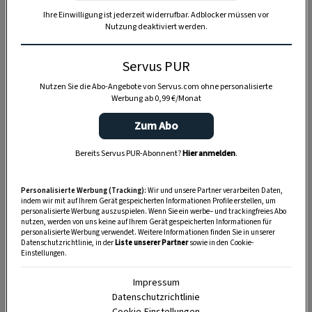
Hausleinen hat damals jede Frau in der
Ihre Einwilligung ist jederzeit widerrufbar. Adblocker müssen vor
Nutzung deaktiviert werden.
Aussteuer gehabt“, weiß die Apetlonerin zu
berichten.
Servus PUR
Lebkuchen, Stollwerck und Lametta
Nutzen Sie die Abo-Angebote von Servus.com ohne personalisierte
Werbung ab 0,99 €/Monat
Derart aufgeputzt ist das Christkindl bereit für
Zum Abo
einen Ehrenplatz am Esstisch. „Bei uns wurde und
wird es immer auf einer Platte angerichtet und
Bereits Servus PUR-Abonnent?
Hier anmelden
.
auf Nüsse und Äpfel gebettet“, erzählt Elsa
Tschida.
Traditionell erfolgt der Anschnitt
Personalisierte Werbung (Tracking):
Wir und unsere Partner verarbeiten Daten,
indem wir mit auf Ihrem Gerät gespeicherten Informationen Profile erstellen, um
immer von unten he
r, also beginnend an den
personalisierte Werbung auszuspielen. Wenn Sie ein werbe– und trackingfreies Abo
nutzen, werden von uns keine auf Ihrem Gerät gespeicherten Informationen für
Füßen.
personalisierte Werbung verwendet. Weitere Informationen finden Sie in unserer
Datenschutzrichtlinie, in der
Liste unserer Partner
sowie in den Cookie-
In früherer Zeit ließen viele Familien den
Einstellungen.
Weihnachtsstriezel
vom Pfarrer segnen
und
Impressum
verfütterten
zu Mitternacht auch
ein paar Stücke
Datenschutzrichtlinie
Cookie-Einstellungen