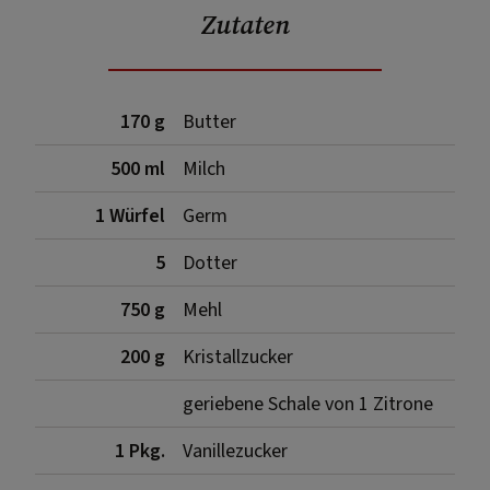
Zutaten
170 g
Butter
500 ml
Milch
1 Würfel
Germ
5
Dotter
750 g
Mehl
200 g
Kristallzucker
geriebene Schale von 1 Zitrone
1 Pkg.
Vanillezucker