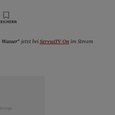
PEICHERN
 Wasser
“
jetzt bei
ServusTV On
im Stream
Anzeige