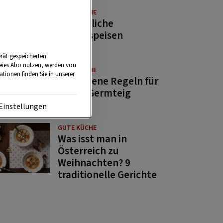
GUTE KÜCHE
11 köstliche
Fastenspeisen
rät gespeicherten
reies Abo nutzen, werden von
GUTE KÜCHE
tionen finden Sie in unserer
10 goldene Regeln für
guten Germteig
Einstellungen
GUTE KÜCHE
Was isst man in
Österreich zu
Weihnachten? 9
traditionelle Gerichte