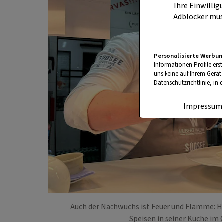
Ihre Einwillig
Adblocker müs
Personalisierte Werbun
Informationen Profile ers
uns keine auf Ihrem Gerät
Datenschutzrichtlinie, in 
Impressu
Auch der Nachwuchs ist Feuer und Flamme: H
Speisen in seiner Küche i