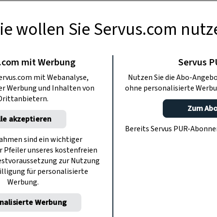
ie wollen Sie Servus.com nutz
USFLÜGE
genden – Wasser
.com mit Werbung
Servus 
ervus.com mit Webanalyse,
Nutzen Sie die Abo-Angebo
ter Werbung und Inhalten von
ohne personalisierte Werbu
den“ zieht es uns ans Wasser. ServusTV
Drittanbietern.
urants: Fera und Yara in Mallorca, das
Zum Ab
lle akzeptieren
chönen Wörthersee und das Restaurant
Bereits Servus PUR-Abonn
g in Wien.
hmen sind ein wichtiger
r Pfeiler unseres kostenfreien
estvoraussetzung zur Nutzung
illigung für personalisierte
Werbung.
nalisierte Werbung