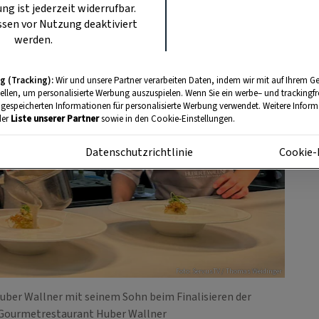
ung ist jederzeit widerrufbar.
sen vor Nutzung deaktiviert
werden.
g (Tracking):
Wir und unsere Partner verarbeiten Daten, indem wir mit auf Ihrem Ge
tellen, um personalisierte Werbung auszuspielen. Wenn Sie ein werbe– und trackingf
 gespeicherten Informationen für personalisierte Werbung verwendet. Weitere Informa
der
Liste unserer Partner
sowie in den Cookie-Einstellungen.
m
Datenschutzrichtlinie
Cookie-
Foto: ServusTV / Thomas Weidinger
uber Wallner mit seinem Sohn beim Finalisieren der
m Gourmetrestaurant Huber Wallner