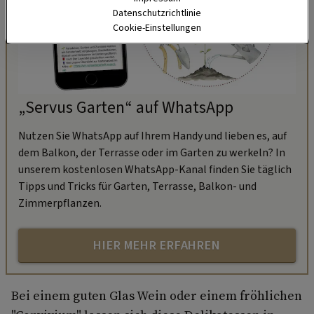
Datenschutzrichtlinie
Cookie-Einstellungen
„Servus Garten“ auf WhatsApp
Nutzen Sie WhatsApp auf Ihrem Handy und lieben es, auf
dem Balkon, der Terrasse oder im Garten zu werkeln? In
unserem kostenlosen WhatsApp-Kanal finden Sie täglich
Tipps und Tricks für Garten, Terrasse, Balkon- und
Zimmerpflanzen.
HIER MEHR ERFAHREN
Bei einem guten Glas Wein oder einem fröhlichen