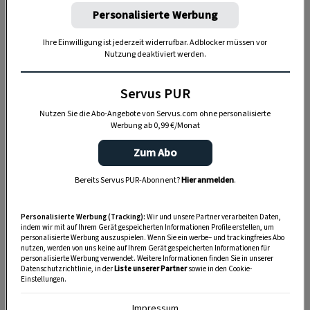
Knittelfelder Alpen-Weideschweine. Diese
Personalisierte Werbung
Schweinehaltung ist zweifellos die nachhaltigste
und natürlichste Form der Schweinemast. Die
Ihre Einwilligung ist jederzeit widerrufbar. Adblocker müssen vor
Nutzung deaktiviert werden.
Tiere leben ganzjährig im Freien, auf
ausreichend großen Weiden und kennen keinen
Servus PUR
Tierarzt. Sie haben lange Zeit, um ein Gewicht
Nutzen Sie die Abo-Angebote von Servus.com ohne personalisierte
von ca. 130 kg zu erreichen und werden
Werbung ab 0,99 €/Monat
ausschließlich mit hochwertigen Futtermitteln
Zum Abo
gefüttert: Getreide, Pferdebohnen… – kein Soja.
Schlussendlich werden die Erzeugnisse in 100%
Bereits Servus PUR-Abonnent?
Hier anmelden
.
Handarbeit veredelt.
Personalisierte Werbung (Tracking):
Wir und unsere Partner verarbeiten Daten,
indem wir mit auf Ihrem Gerät gespeicherten Informationen Profile erstellen, um
personalisierte Werbung auszuspielen. Wenn Sie ein werbe– und trackingfreies Abo
nutzen, werden von uns keine auf Ihrem Gerät gespeicherten Informationen für
personalisierte Werbung verwendet. Weitere Informationen finden Sie in unserer
Datenschutzrichtlinie, in der
Liste unserer Partner
sowie in den Cookie-
Einstellungen.
Impressum