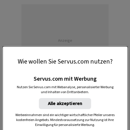
Anzeige
Wie wollen Sie Servus.com nutzen?
Servus.com mit Werbung
Nutzen Sie Servus.com mit Webanalyse, personalisierter Werbung
und Inhalten von Drittanbietern.
Alle akzeptieren
Eine Schweinezucht
Werbeeinnahmen sind ein wichtiger wirtschaftlicher Pfeiler unseres
kostenfreien Angebots. Mindestvoraussetzung zur Nutzung ist Ihre
Seit 2011 züchten Andreas Felleis und Patrick
Einwilligung für personalisierte Werbung.