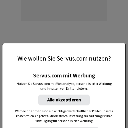
1. Atmen und schnuppern
Wie wollen Sie Servus.com nutzen?
Stellen Sie sich
aufrecht
hin, mit beiden
Beinen fest auf dem Boden. Ziehen Sie die
Servus.com mit Werbung
Schultern
leicht
nach hinten
. Die
Brust
Nutzen Sie Servus.com mit Webanalyse, personalisierter Werbung
und Inhalten von Drittanbietern.
öffnen
, den
Kopf
leicht
anheben
. Nicht
überspannen, nicht unterspannen! Nehmen
Alle akzeptieren
Sie sich genug Raum und atmen Sie ein und
Werbeeinnahmen sind ein wichtiger wirtschaftlicher Pfeiler unseres
aus.
kostenfreien Angebots. Mindestvoraussetzung zur Nutzung ist Ihre
Einwilligung für personalisierte Werbung.
Einatmen
durch die
Nase
, ausatmen durch