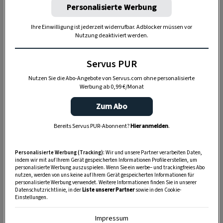
Personalisierte Werbung
den
Mund
. Das machen Sie in Ihrem
gewohnten Tempo. Wenn Sie davon genug
Ihre Einwilligung ist jederzeit widerrufbar. Adblocker müssen vor
Nutzung deaktiviert werden.
haben, schnuppern Sie, riechen Sie, staunen
Sie. Und vergessen Sie dabei nicht aufs
Servus PUR
Ausatmen! Sie werden merken, dass Sie bald
Nutzen Sie die Abo-Angebote von Servus.com ohne personalisierte
entspannter sind, vielleicht auch präsenter.
Werbung ab 0,99 €/Monat
Zum Abo
2. Zwerchfell anwerfen
Bereits Servus PUR-Abonnent?
Hier anmelden
.
Machen Sie „
sch, sch, sch
“, ein paarmal kurz
Personalisierte Werbung (Tracking):
Wir und unsere Partner verarbeiten Daten,
und schnell hintereinander, also eher
indem wir mit auf Ihrem Gerät gespeicherten Informationen Profile erstellen, um
personalisierte Werbung auszuspielen. Wenn Sie ein werbe– und trackingfreies Abo
kraftvoll, nicht beruhigend.
nutzen, werden von uns keine auf Ihrem Gerät gespeicherten Informationen für
personalisierte Werbung verwendet. Weitere Informationen finden Sie in unserer
Danach wiederholen Sie das mit einem
Datenschutzrichtlinie, in der
Liste unserer Partner
sowie in den Cookie-
Einstellungen.
stimmhaften Konsonanten
. Da bietet sich
Impressum
etwa ein „
W
“ an oder auch ein „
S
“ – es soll auf