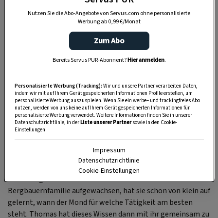
Nutzen Sie die Abo-Angebote von Servus.com ohne personalisierte
Werbung ab 0,99 €/Monat
Zum Abo
Bereits Servus PUR-Abonnent?
Hier anmelden
.
Seit Jahren verfasst das Schriftstellerehepaar Johanna
Paungger und Thomas Poppe aus dem oberösterreichischen
Mattighofen den Servus-Mondkalender. Ihre zahlreichen
Personalisierte Werbung (Tracking):
Wir und unsere Partner verarbeiten Daten,
indem wir mit auf Ihrem Gerät gespeicherten Informationen Profile erstellen, um
Bücher über traditionelles Mondwissen haben sich bereits
personalisierte Werbung auszuspielen. Wenn Sie ein werbe– und trackingfreies Abo
mehr als 18 Millionen Mal verkauft und wurden in 30
nutzen, werden von uns keine auf Ihrem Gerät gespeicherten Informationen für
personalisierte Werbung verwendet. Weitere Informationen finden Sie in unserer
Sprachen übersetzt. Im Servus-Buch Der Mond und wir, geht
Datenschutzrichtlinie, in der
Liste unserer Partner
sowie in den Cookie-
Einstellungen.
Autor Christoph Frühwirth gemeinsam mit den Experten
dem Mond als Ratgeber für alltägliche Fragen und Aufgaben
Impressum
des Lebens auf den Grund. Johannas Herkunft hat den
Datenschutzrichtlinie
Ausschlag gegeben, sich mit dem Thema näher zu
Cookie-Einstellungen
beschäftigen: Als eines von zwölf Kindern in einer Tiroler
Bergbauernfamilie aufgewachsen, hat sie schon von klein auf
gelernt, wann der Mond für welche Tätigkeit am besten
steht. Thomas hat dieses Wissen dann mit ihr gemeinsam zu