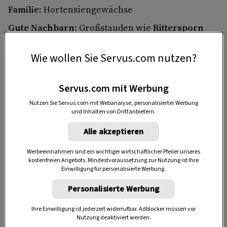
Familie:
Hortensiengewächse
Gute Nachbarn:
Großstauden wie
Rittersporn
oder
Eisenhut
lassen die Hortensie besonders
lange blühen. Auch unter einem
tief wurzelnden
Wie wollen Sie Servus.com nutzen?
Baum
fühlt sich die Hortensie wohl, denn hier
schützen die Blätter des Baumes vor starkem
Servus.com mit Werbung
Regen, Wind und praller Mittagssonne. Zu Füßen
Nutzen Sie Servus.com mit Webanalyse, personalisierter Werbung
der Hortensien machen sich Schattenstauden wie
und Inhalten von Drittanbietern.
Funkien
,
Waldgeißbart
,
Sterndolde
,
Alle akzeptieren
Storchschnabel
,
Trollblume
und
Elfenblume
Werbeeinnahmen sind ein wichtiger wirtschaftlicher Pfeiler unseres
gut.
kostenfreien Angebots. Mindestvoraussetzung zur Nutzung ist Ihre
Einwilligung für personalisierte Werbung.
Personalisierte Werbung
Ihre Einwilligung ist jederzeit widerrufbar. Adblocker müssen vor
Nutzung deaktiviert werden.