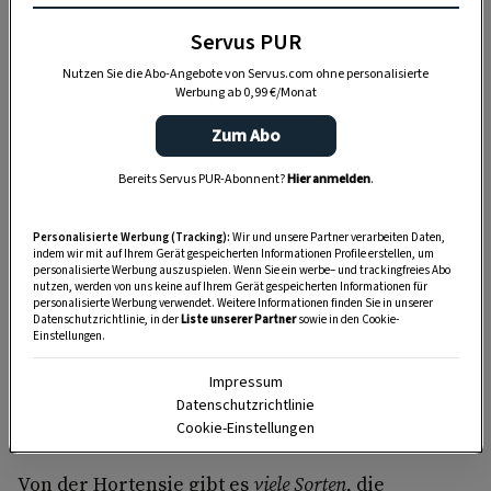
Servus PUR
Nutzen Sie die Abo-Angebote von Servus.com ohne personalisierte
Werbung ab 0,99 €/Monat
Zum Abo
Bereits Servus PUR-Abonnent?
Hier anmelden
.
„Servus Garten“ auf WhatsApp
Nutzen Sie WhatsApp auf Ihrem Handy und lieben es, auf
Personalisierte Werbung (Tracking):
Wir und unsere Partner verarbeiten Daten,
indem wir mit auf Ihrem Gerät gespeicherten Informationen Profile erstellen, um
dem Balkon, der Terrasse oder im Garten zu werkeln? In
personalisierte Werbung auszuspielen. Wenn Sie ein werbe– und trackingfreies Abo
unserem kostenlosen WhatsApp-Kanal finden Sie täglich
nutzen, werden von uns keine auf Ihrem Gerät gespeicherten Informationen für
personalisierte Werbung verwendet. Weitere Informationen finden Sie in unserer
Tipps und Tricks für Garten, Terrasse, Balkon- und
Datenschutzrichtlinie, in der
Liste unserer Partner
sowie in den Cookie-
Einstellungen.
Zimmerpflanzen.
Impressum
HIER MEHR ERFAHREN
Datenschutzrichtlinie
Cookie-Einstellungen
Von der Hortensie gibt es
viele Sorten
, die