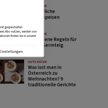
GUTE KÜCHE
11 köstliche
Fastenspeisen
rät gespeicherten
reies Abo nutzen, werden von
GUTE KÜCHE
tionen finden Sie in unserer
10 goldene Regeln für
guten Germteig
Einstellungen
GUTE KÜCHE
Was isst man in
Österreich zu
Weihnachten? 9
traditionelle Gerichte