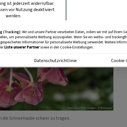
ung ist jederzeit widerrufbar.
sen vor Nutzung deaktiviert
werden.
g (Tracking):
Wir und unsere Partner verarbeiten Daten, indem wir mit auf Ihrem Ge
tellen, um personalisierte Werbung auszuspielen. Wenn Sie ein werbe– und trackingf
 gespeicherten Informationen für personalisierte Werbung verwendet. Weitere Informa
der
Liste unserer Partner
sowie in den Cookie-Einstellungen.
m
Datenschutzrichtlinie
Cookie-
Foto: mauritius images / P. Widmann
h die Schneehaube schwer zu tragen.