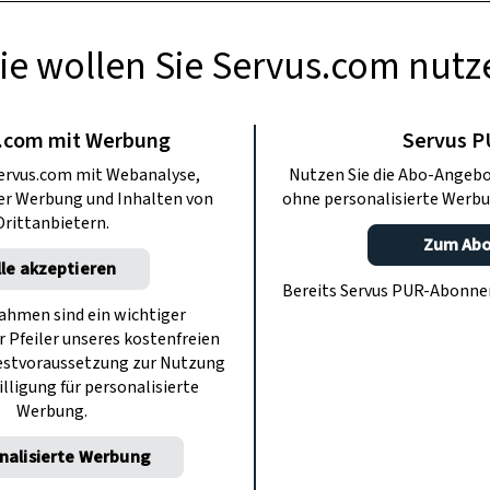
ie wollen Sie Servus.com nutz
GARTEN
e Ihre Hortensien
.com mit Werbung
Servus 
ervus.com mit Webanalyse,
Nutzen Sie die Abo-Angebo
 Frost
ter Werbung und Inhalten von
ohne personalisierte Werbu
Drittanbietern.
Zum Ab
lle akzeptieren
nospentragenden Triebe von Hortensien
Bereits Servus PUR-Abonn
nächsten Jahr auch sicher blühen.
hmen sind ein wichtiger
r Pfeiler unseres kostenfreien
estvoraussetzung zur Nutzung
illigung für personalisierte
Werbung.
nalisierte Werbung