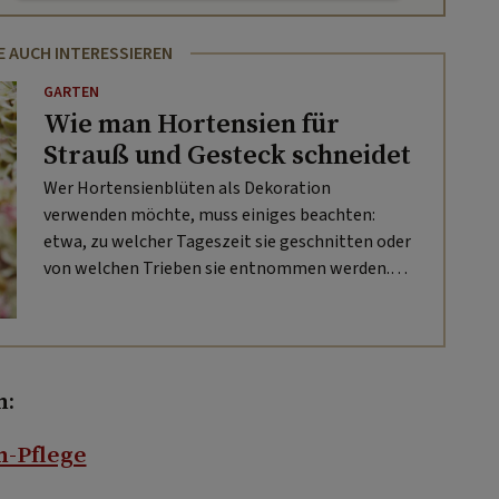
E AUCH INTERESSIEREN
GARTEN
Wie man Hortensien für
Strauß und Gesteck schneidet
Wer Hortensienblüten als Dekoration
verwenden möchte, muss einiges beachten:
etwa, zu welcher Tageszeit sie geschnitten oder
von welchen Trieben sie entnommen werden.
Gartenexperte Robert Lhotka von „Natur im
Garten“ erklärt im Video, wie es geht.
n:
n-Pflege