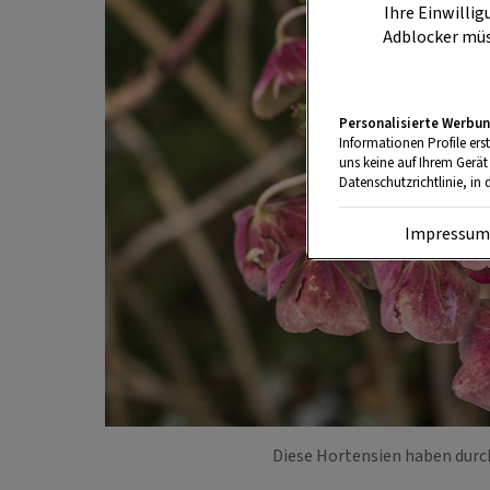
Ihre Einwillig
Adblocker müs
Personalisierte Werbun
Informationen Profile ers
uns keine auf Ihrem Gerät
Datenschutzrichtlinie, in 
Impressu
Diese Hortensien haben durc