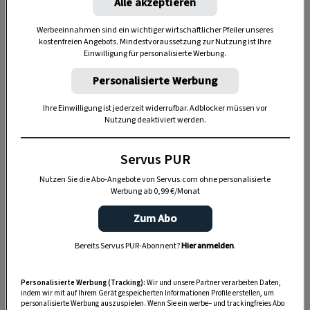
Alle akzeptieren
1. Was ist der Buchsbaumzünsler?
Werbeeinnahmen sind ein wichtiger wirtschaftlicher Pfeiler unseres
kostenfreien Angebots. Mindestvoraussetzung zur Nutzung ist Ihre
Einwilligung für personalisierte Werbung.
Der
Buchsbaumzünsler
ist ein
Schädling
,
Personalisierte Werbung
dessen Raupen Buchsbäume kahl fressen
können – traditionelle Formschnittgehölze
Ihre Einwilligung ist jederzeit widerrufbar. Adblocker müssen vor
genauso wie ganze Hecken und Einfassungen.
Nutzung deaktiviert werden.
Gärtner Johannes Käfer aus dem Mostviertel
Servus PUR
kennt das Bild: Von manchen Pflanzen bleiben
am Ende nur kahle Äste und Zweige übrig. Der
Nutzen Sie die Abo-Angebote von Servus.com ohne personalisierte
Werbung ab 0,99 €/Monat
Zünsler ist seit einigen Jahren in
mitteleuropäischen Gärten ein ernst zu
Zum Abo
nehmendes Problem.
Bereits Servus PUR-Abonnent?
Hier anmelden
.
Personalisierte Werbung (Tracking):
Wir und unsere Partner verarbeiten Daten,
indem wir mit auf Ihrem Gerät gespeicherten Informationen Profile erstellen, um
personalisierte Werbung auszuspielen. Wenn Sie ein werbe– und trackingfreies Abo