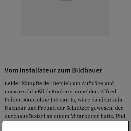
Vom Installateur zum Bildhauer
Leider kämpfte der Betrieb um Aufträge und
musste schließlich Konkurs anmelden. Alfred
Peitler stand ohne Job dar. Ja, wäre da nicht sein
Nachbar und Freund der Schnitzer gewesen, der
durchaus Bedarf an einem Mitarbeiter hatte. Und
Alfred Peitler lernte schnell. Von der