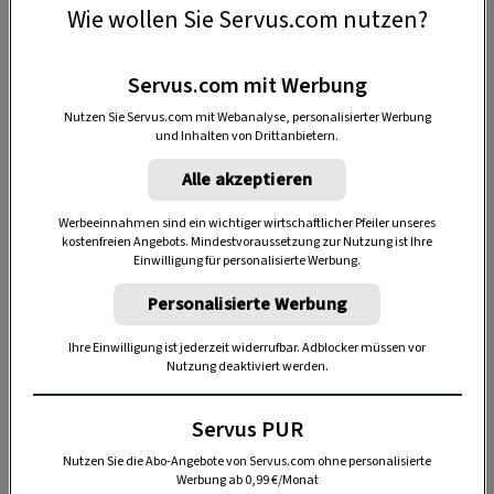
Buttermodel bis hin zu den Glocktürmen – die
Wie wollen Sie Servus.com nutzen?
man vor allem am Giebel traditioneller
Bauernhäuser sieht – wurde in der kleinen
Servus.com mit Werbung
Werkstatt alles hergestellt. Gemeinsam fuhren
Nutzen Sie Servus.com mit Webanalyse, personalisierter Werbung
die beiden Freunde auf zahlreiche Messen und
und Inhalten von Drittanbietern.
verkauften ihre Erzeugnisse bis hin zu den
Alle akzeptieren
Glocktürmen, die sogar bis nach Amerika
geliefert wurden. In den Jahren entwickelte
Werbeeinnahmen sind ein wichtiger wirtschaftlicher Pfeiler unseres
kostenfreien Angebots. Mindestvoraussetzung zur Nutzung ist Ihre
Alfred Peitler nicht nur das Handwerk des
Einwilligung für personalisierte Werbung.
Bildhauers, sondern auch ein ganz besonderes
Personalisierte Werbung
Gespür für Holz, eine Fähigkeit, die ihm bald zu
einem außergewöhnlich guten Ruf verhalf.
Ihre Einwilligung ist jederzeit widerrufbar. Adblocker müssen vor
Nutzung deaktiviert werden.
Servus PUR
Nutzen Sie die Abo-Angebote von Servus.com ohne personalisierte
Werbung ab 0,99 €/Monat