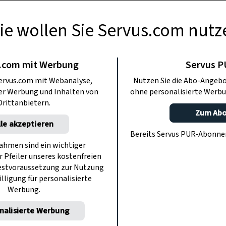
ie wollen Sie Servus.com nutz
RAPOTHEKE
fe mit Schafmilch
.com mit Werbung
Servus 
ervus.com mit Webanalyse,
Nutzen Sie die Abo-Angebo
gelblumen
ter Werbung und Inhalten von
ohne personalisierte Werbu
Drittanbietern.
Zum Ab
lle akzeptieren
siedern Doris Maier reguliert nicht nur
Bereits Servus PUR-Abonn
zt und beruhigt mit ihren natürlichen
hmen sind ein wichtiger
r Pfeiler unseres kostenfreien
aut und obendrein duftet sie auch noch
estvoraussetzung zur Nutzung
und frischer Luft.
illigung für personalisierte
Werbung.
nalisierte Werbung