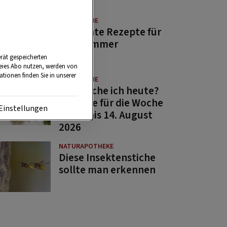
GUTE KÜCHE
11 leichte Rezepte für
den Sommer
rät gespeicherten
reies Abo nutzen, werden von
tionen finden Sie in unserer
GUTE KÜCHE
Was koche ich heute?
Rezepte für die Woche
Einstellungen
von 7. bis 14. August
2026
NATURAPOTHEKE
Diese Insektenstiche
sollte man erkennen