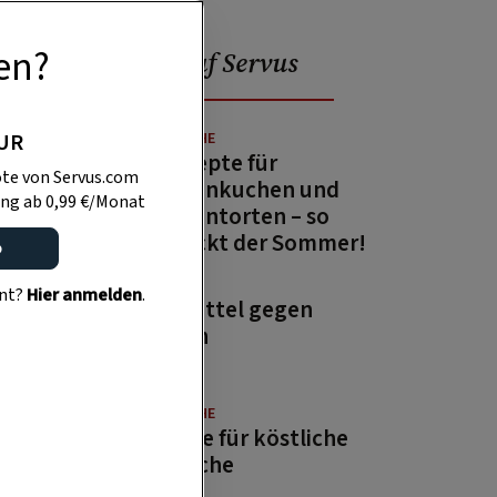
en?
Beliebt auf Servus
PUR
GUTE KÜCHE
13 Rezepte für
te von Servus.com
Zitronenkuchen und
ng ab 0,99 €/Monat
Zitronentorten – so
schmeckt der Sommer!
o
GARTEN
ent?
Hier anmelden
.
Hausmittel gegen
Wespen
GUTE KÜCHE
Rezepte für köstliche
Aufstriche