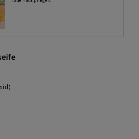
raue Haut pflegen.
seife
xid)