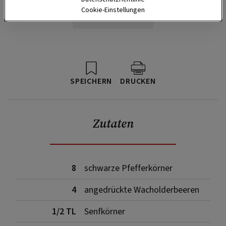
Cookie-Einstellungen
SPEICHERN
DRUCKEN
Zutaten
8
schwarze Pfefferkörner
4
angedrückte Wacholderbeeren
1/2 TL
Senfkörner