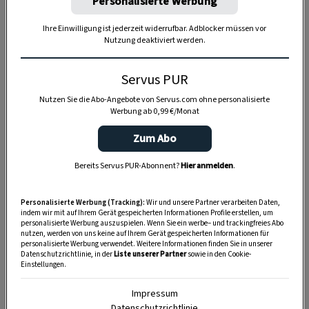
Personalisierte Werbung
Ihre Einwilligung ist jederzeit widerrufbar. Adblocker müssen vor
Nutzung deaktiviert werden.
Servus PUR
Nutzen Sie die Abo-Angebote von Servus.com ohne personalisierte
Werbung ab 0,99 €/Monat
Zum Abo
Anzeige
Bereits Servus PUR-Abonnent?
Hier anmelden
.
Personalisierte Werbung (Tracking):
Wir und unsere Partner verarbeiten Daten,
indem wir mit auf Ihrem Gerät gespeicherten Informationen Profile erstellen, um
personalisierte Werbung auszuspielen. Wenn Sie ein werbe– und trackingfreies Abo
nutzen, werden von uns keine auf Ihrem Gerät gespeicherten Informationen für
personalisierte Werbung verwendet. Weitere Informationen finden Sie in unserer
Datenschutzrichtlinie, in der
Liste unserer Partner
sowie in den Cookie-
Einstellungen.
Impressum
Datenschutzrichtlinie