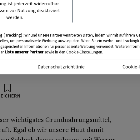
ung ist jederzeit widerrufbar.
sen vor Nutzung deaktiviert
werden.
g (Tracking):
Wir und unsere Partner verarbeiten Daten, indem wir mit auf Ihrem Ge
tellen, um personalisierte Werbung auszuspielen. Wenn Sie ein werbe– und trackingf
 gespeicherten Informationen für personalisierte Werbung verwendet. Weitere Informa
der
Liste unserer Partner
sowie in den Cookie-Einstellungen.
Foto: Pixabay
m
Datenschutzrichtlinie
Cookie-
inen Weg ins Tal, um uns zu erfrischen.
PEICHERN
nser wichtigstes Grundnahrungsmittel,
aft. Egal ob wir unsere Haut damit
inen Schluck davon nehmen, mit Wasser