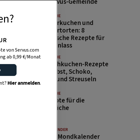
der Servus-Gemeinde
en?
GUTE KÜCHE
Erdbeerkuchen und
Erdbeertorten: 8
himmlische Rezepte für
PUR
jeden Anlass
te von Servus.com
ng ab 0,99 €/Monat
GUTE KÜCHE
12 Blechkuchen-Rezepte
o
– mit Obst, Schoko,
Kaffee und Streuseln
ent?
Hier anmelden
.
GUTE KÜCHE
6 Rezepte für die
Restlküche
MONDKALENDER
Servus-Mondkalender