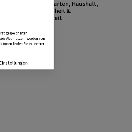
2026: Garten, Haushalt,
Gesundheit &
Schönheit
rät gespeicherten
reies Abo nutzen, werden von
tionen finden Sie in unserer
Einstellungen