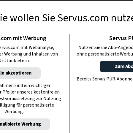
onst wird die Erde auch „der blaue
t“ genannt.
ie wollen Sie Servus.com nutz
Anzeige
.com mit Werbung
Servus 
ervus.com mit Webanalyse,
Nutzen Sie die Abo-Angebo
ter Werbung und Inhalten von
ohne personalisierte Werbu
Drittanbietern.
Zum Ab
lle akzeptieren
Bereits Servus PUR-Abonn
hmen sind ein wichtiger
r Pfeiler unseres kostenfreien
estvoraussetzung zur Nutzung
illigung für personalisierte
Werbung.
nalisierte Werbung