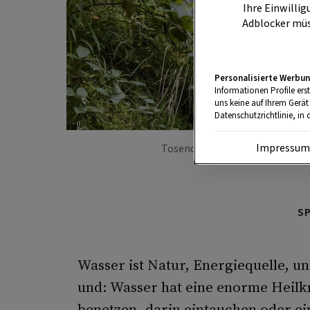
Ihre Einwillig
Adblocker müs
Personalisierte Werbun
Informationen Profile ers
uns keine auf Ihrem Gerät
Datenschutzrichtlinie, in 
Impressu
Tosend sucht sich das Wasser se
S
Wasser ist Natur, Energiequelle, u
und: Wasser hat eine enorme Heilkr
benetzen, darin eintauchen oder e