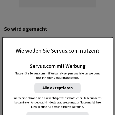
So wird's gemacht
1. Schneiden
Buntpapier in Streifen mit 14 cm Länge
Wie wollen Sie Servus.com nutzen?
schneiden, wobei die schmale Seite dem
Durchmesser des späteren Kreises entspricht.
Servus.com mit Werbung
Unsere Fächer sind 3,5 cm (gold), 4,7 cm (grün)
Nutzen Sie Servus.com mit Webanalyse, personalisierter Werbung
und 6 cm (rot) breit.
und Inhalten von Drittanbietern.
Alle akzeptieren
Werbeeinnahmen sind ein wichtiger wirtschaftlicher Pfeiler unseres
kostenfreien Angebots. Mindestvoraussetzung zur Nutzung ist Ihre
Einwilligung für personalisierte Werbung.