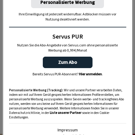
Personalisierte Werbung
Ihre Einwilligung ist jederzeit widerrufbar. Adblocker müssen vor
Nutzung deaktiviert werden.
Servus PUR
Nutzen Sie die Abo-Angebote von Servus.com ohne personalisierte
„Servus Garten“ auf WhatsApp
Werbung ab 0,99 €/Monat
Zum Abo
Nutzen Sie WhatsApp auf Ihrem Handy und lieben es, auf
dem Balkon, der Terrasse oder im Garten zu werkeln? In
Bereits Servus PUR-Abonnent?
Hier anmelden
.
unserem kostenlosen WhatsApp-Kanal finden Sie täglich
Tipps und Tricks für Garten, Terrasse, Balkon- und
Personalisierte Werbung (Tracking):
Wir und unsere Partner verarbeiten Daten,
Zimmerpflanzen.
indem wir mit auf Ihrem Gerät gespeicherten Informationen Profile erstellen, um
personalisierte Werbung auszuspielen. Wenn Sie ein werbe– und trackingfreies Abo
nutzen, werden von uns keine auf Ihrem Gerät gespeicherten Informationen für
personalisierte Werbung verwendet. Weitere Informationen finden Sie in unserer
HIER MEHR ERFAHREN
Datenschutzrichtlinie, in der
Liste unserer Partner
sowie in den Cookie-
Einstellungen.
Impressum