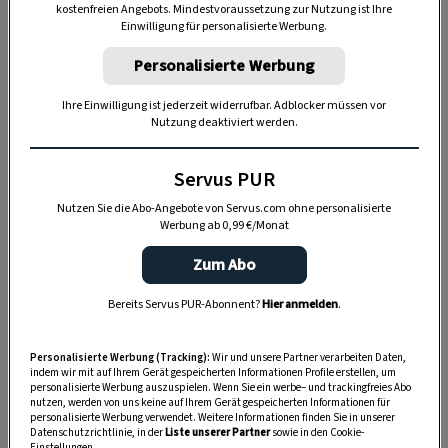
vor, inklusive aller Details, die später gegen das
kostenfreien Angebots. Mindestvoraussetzung zur Nutzung ist Ihre
Einwilligung für personalisierte Werbung.
Licht zu sehen sein sollen – wie z. B. die Fenster
unserer Burg. Nun an den Außenlinien
Personalisierte Werbung
ausschneiden und mit einem Skalpell vorsichtig
Ihre Einwilligung ist jederzeit widerrufbar. Adblocker müssen vor
die Innenlinien entfer­nen. Achtung: Die
Nutzung deaktiviert werden.
Elemente müssen dabei immer in einem Stück
bleiben.
Servus PUR
Nutzen Sie die Abo-Angebote von Servus.com ohne personalisierte
Werbung ab 0,99 €/Monat
Zum Abo
Bereits Servus PUR-Abonnent?
Hier anmelden
.
Personalisierte Werbung (Tracking):
Wir und unsere Partner verarbeiten Daten,
indem wir mit auf Ihrem Gerät gespeicherten Informationen Profile erstellen, um
personalisierte Werbung auszuspielen. Wenn Sie ein werbe– und trackingfreies Abo
nutzen, werden von uns keine auf Ihrem Gerät gespeicherten Informationen für
personalisierte Werbung verwendet. Weitere Informationen finden Sie in unserer
Datenschutzrichtlinie, in der
Liste unserer Partner
sowie in den Cookie-
Einstellungen.