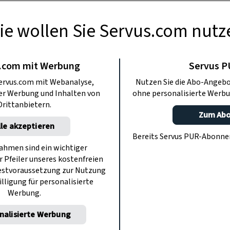
ie wollen Sie Servus.com nutz
TIERE
Huskys oft zwei
.com mit Werbung
Servus 
ervus.com mit Webanalyse,
Nutzen Sie die Abo-Angebo
farben?
ter Werbung und Inhalten von
ohne personalisierte Werbu
Drittanbietern.
Zum Ab
lle akzeptieren
raun: Vor allem bei Huskys ist diese
Bereits Servus PUR-Abonn
e kommt aber auch bei anderen Rassen
hmen sind ein wichtiger
r Pfeiler unseres kostenfreien
chlingen vor.
estvoraussetzung zur Nutzung
illigung für personalisierte
Werbung.
nalisierte Werbung