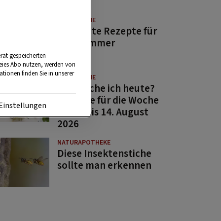
GUTE KÜCHE
11 leichte Rezepte für
den Sommer
rät gespeicherten
reies Abo nutzen, werden von
tionen finden Sie in unserer
GUTE KÜCHE
Was koche ich heute?
Rezepte für die Woche
Einstellungen
von 7. bis 14. August
2026
NATURAPOTHEKE
Diese Insektenstiche
sollte man erkennen