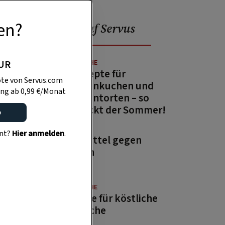
en?
Beliebt auf Servus
PUR
GUTE KÜCHE
13 Rezepte für
te von Servus.com
Zitronenkuchen und
ng ab 0,99 €/Monat
Zitronentorten – so
schmeckt der Sommer!
o
GARTEN
ent?
Hier anmelden
.
Hausmittel gegen
Wespen
GUTE KÜCHE
Rezepte für köstliche
Aufstriche