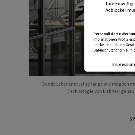
Ihre Einwillig
Adblocker müs
Personalisierte Werbun
Informationen Profile ers
uns keine auf Ihrem Gerät
Datenschutzrichtlinie, in 
Impressu
Damit Lebensmittel so lange wie möglich mar
Technologie von Liebherr genau d
S