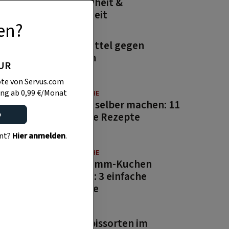
Gesundheit &
Schönheit
en?
GARTEN
Hausmittel gegen
Wespen
PUR
te von Servus.com
ng ab 0,99 €/Monat
GUTE KÜCHE
Saucen selber machen: 11
o
beliebte Rezepte
ent?
Hier anmelden
.
GUTE KÜCHE
Osterlamm-Kuchen
backen: 3 einfache
Rezepte
GARTEN
15 Kürbissorten im