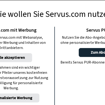
lt für viele Dinge im Leben, auch für
Kevin Ilse, verrät warum die richtige
ie wollen Sie Servus.com nutz
e wichtige Rolle spielt und was die
n Liebherr damit zu tun hat.
.com mit Werbung
Servus 
Anzeige
ervus.com mit Webanalyse,
Nutzen Sie die Abo-Angebo
ter Werbung und Inhalten von
ohne personalisierte Werbu
Drittanbietern.
Zum Ab
lle akzeptieren
Bereits Servus PUR-Abonn
hmen sind ein wichtiger
r Pfeiler unseres kostenfreien
estvoraussetzung zur Nutzung
illigung für personalisierte
Werbung.
nalisierte Werbung