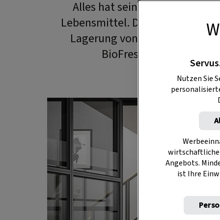
Alles hat seinen Platz – das gi
Lebensmittel. Der Zweifach-Papa 
W
Lagerung von Lebensmittel ein
BioFresh-Technologie vo
Servus
Nutzen Sie S
personalisier
A
Werbeeinna
wirtschaftliche
Angebots. Mind
ist Ihre Einw
Perso