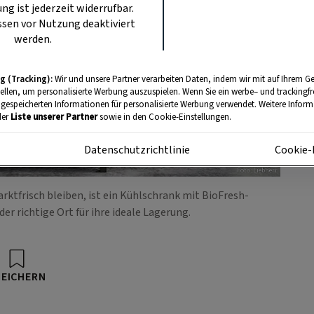
ung ist jederzeit widerrufbar.
sen vor Nutzung deaktiviert
werden.
g (Tracking):
Wir und unsere Partner verarbeiten Daten, indem wir mit auf Ihrem Ge
tellen, um personalisierte Werbung auszuspielen. Wenn Sie ein werbe– und trackingf
 gespeicherten Informationen für personalisierte Werbung verwendet. Weitere Informa
der
Liste unserer Partner
sowie in den Cookie-Einstellungen.
m
Datenschutzrichtlinie
Cookie-
Foto: Liebherr
ktfrisch bleiben, ist ein Kühlschrank mit BioFresh-
er richtige Ort für ihre ideale Lagerung.
PEICHERN