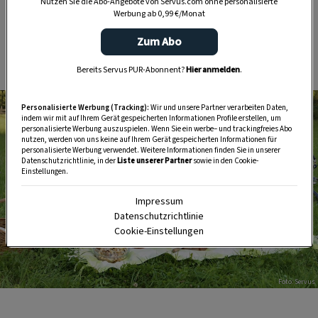
Nutzen Sie die Abo-Angebote von Servus.com ohne personalisierte
Werbung ab 0,99 €/Monat
Frisches Obst und Gemüse
Zum Abo
Joghurt
Bereits Servus PUR-Abonnent?
Hier anmelden
.
Personalisierte Werbung (Tracking):
Wir und unsere Partner verarbeiten Daten,
indem wir mit auf Ihrem Gerät gespeicherten Informationen Profile erstellen, um
personalisierte Werbung auszuspielen. Wenn Sie ein werbe– und trackingfreies Abo
nutzen, werden von uns keine auf Ihrem Gerät gespeicherten Informationen für
personalisierte Werbung verwendet. Weitere Informationen finden Sie in unserer
Datenschutzrichtlinie, in der
Liste unserer Partner
sowie in den Cookie-
Einstellungen.
Impressum
Datenschutzrichtlinie
Cookie-Einstellungen
Foto: Servus