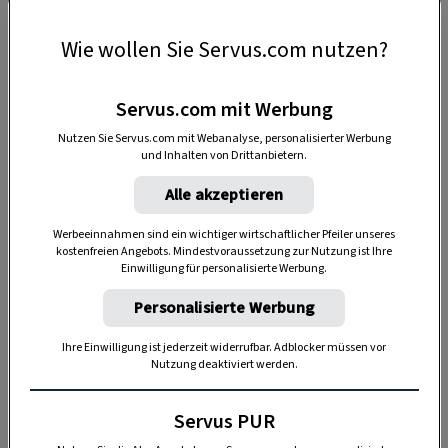
Wie wollen Sie Servus.com nutzen?
Servus.com mit Werbung
Nutzen Sie Servus.com mit Webanalyse, personalisierter Werbung
und Inhalten von Drittanbietern.
Woerle Käsevariation
Alle akzeptieren
Berger Schinkenspezialitäten
Werbeeinnahmen sind ein wichtiger wirtschaftlicher Pfeiler unseres
kostenfreien Angebots. Mindestvoraussetzung zur Nutzung ist Ihre
Vöslauer Mineralwasser
Einwilligung für personalisierte Werbung.
Brotspezialitäten
Personalisierte Werbung
Ihre Einwilligung ist jederzeit widerrufbar. Adblocker müssen vor
Handl Tyrol Speckvariation
Nutzung deaktiviert werden.
NÖM Kakao
Servus PUR
Kalte Schmankerl