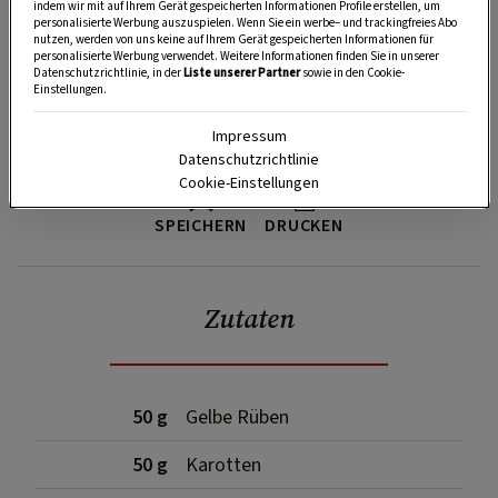
indem wir mit auf Ihrem Gerät gespeicherten Informationen Profile erstellen, um
personalisierte Werbung auszuspielen. Wenn Sie ein werbe– und trackingfreies Abo
nutzen, werden von uns keine auf Ihrem Gerät gespeicherten Informationen für
personalisierte Werbung verwendet. Weitere Informationen finden Sie in unserer
Datenschutzrichtlinie, in der
Liste unserer Partner
sowie in den Cookie-
Einstellungen.
Impressum
Datenschutzrichtlinie
Cookie-Einstellungen
SPEICHERN
DRUCKEN
Zutaten
50 g
Gelbe Rüben
50 g
Karotten