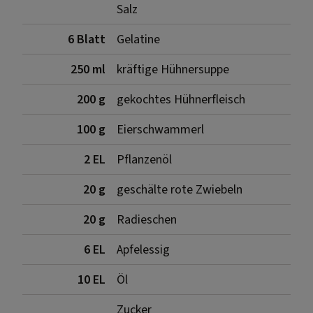
Salz
6 Blatt
Gelatine
250 ml
kräftige Hühnersuppe
200 g
gekochtes Hühnerfleisch
100 g
Eierschwammerl
2 EL
Pflanzenöl
20 g
geschälte rote Zwiebeln
20 g
Radieschen
6 EL
Apfelessig
10 EL
Öl
Zucker