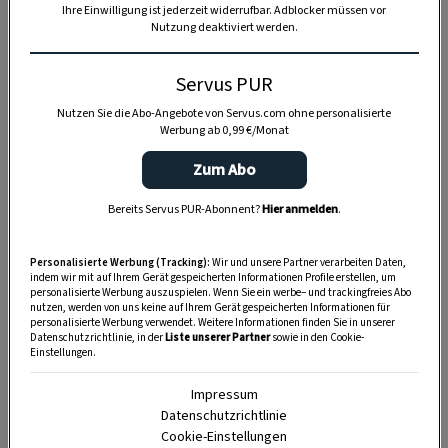
Ihre Einwilligung ist jederzeit widerrufbar. Adblocker müssen vor
Nutzung deaktiviert werden.
SPEICHERN
DRUCKEN
Servus PUR
Nutzen Sie die Abo-Angebote von Servus.com ohne personalisierte
Zutaten
Werbung ab 0,99 €/Monat
Zum Abo
Bereits Servus PUR-Abonnent?
Hier anmelden
.
5
Eidotter
Personalisierte Werbung (Tracking):
Wir und unsere Partner verarbeiten Daten,
110 g
Feinkristallzucker
indem wir mit auf Ihrem Gerät gespeicherten Informationen Profile erstellen, um
personalisierte Werbung auszuspielen. Wenn Sie ein werbe– und trackingfreies Abo
nutzen, werden von uns keine auf Ihrem Gerät gespeicherten Informationen für
4
Eiklar
personalisierte Werbung verwendet. Weitere Informationen finden Sie in unserer
Datenschutzrichtlinie, in der
Liste unserer Partner
sowie in den Cookie-
1
feine Prise Salz
Einstellungen.
Impressum
60 g
Maisstärke
Datenschutzrichtlinie
Cookie-Einstellungen
70 g
glattes Mehl