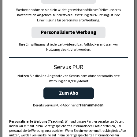
in dem eine
Bohne
,
Erbse
,
Mandel
oder
Werbeeinnahmen sind ein wichtiger wirtschaftlicher Pfeiler unseres
kostenfreien Angebots. Mindestvoraussetzung zur Nutzung ist Ihre
Münze
versteckt war, die dem Finder
Glück
Einwilligung für personalisierte Werbung.
bringen sollte. Erst viel später brachte die
Personalisierte Werbung
katholische Kirche den alten Brauch mit der
Geschichte der drei Weisen aus dem
Ihre Einwilligung ist jederzeit widerrufbar. Adblocker müssen vor
Nutzung deaktiviert werden.
Morgenland
zusammen.
Der
Dreikönigskuchen
wird aus
süßem
Servus PUR
Germteig
hergestellt, der blütenartig zu einer
Nutzen Sie die Abo-Angebote von Servus.com ohne personalisierte
größeren und sieben kleinen Kugeln geformt
Werbung ab 0,99 €/Monat
und mit Mandeln bestreut wird. Vor dem
Zum Abo
Backen wird die
Bohne
in einem der äußeren
Bereits Servus PUR-Abonnent?
Hier anmelden
.
Kuchenteile
versteckt
.
Die Krone des späteren Regenten lässt sich
Personalisierte Werbung (Tracking):
Wir und unsere Partner verarbeiten Daten,
indem wir mit auf Ihrem Gerät gespeicherten Informationen Profile erstellen, um
einfach aus einem Stück
goldener Prägefolie
personalisierte Werbung auszuspielen. Wenn Sie ein werbe– und trackingfreies Abo
nutzen, werden von uns keine auf Ihrem Gerät gespeicherten Informationen für