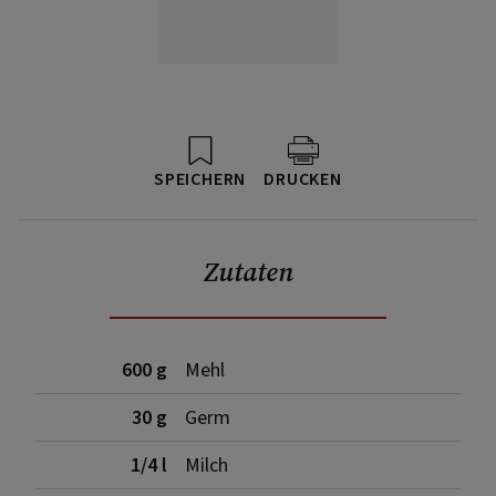
SPEICHERN
DRUCKEN
Zutaten
600 g
Mehl
30 g
Germ
1/4 l
Milch