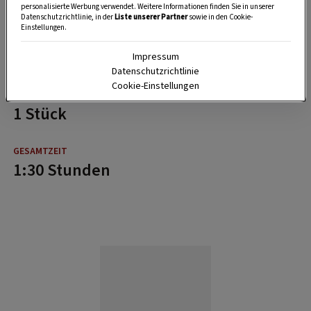
ausschneiden und ziert das köstliche Gebäck
personalisierte Werbung verwendet. Weitere Informationen finden Sie in unserer
Datenschutzrichtlinie, in der
Liste unserer Partner
sowie in den Cookie-
bis zur Krönung des glücklichen
Einstellungen.
„Bohnenkönigs“.
Impressum
Datenschutzrichtlinie
Cookie-Einstellungen
1 Stück
1:30 Stunden