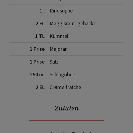
1 l
Rindsuppe
2 EL
Maggikraut, gehackt
1 TL
Kümmel
1 Prise
Majoran
1 Prise
Salz
250 ml
Schlagobers
2 EL
Crème fraîche
Zutaten