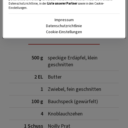
Datenschutzrichtlinie, in der
Liste unserer Partner
sowie in den Cookie-
SPEICHERN
DRUCKEN
Einstellungen.
Impressum
Datenschutzrichtlinie
Zutaten
Cookie-Einstellungen
500 g
speckige Erdäpfel, klein
geschnitten
2 EL
Butter
1
Zwiebel, fein geschnitten
100 g
Bauchspeck (gewürfelt)
4
Knoblauchzehen
1 Schuss
Noilly Prat