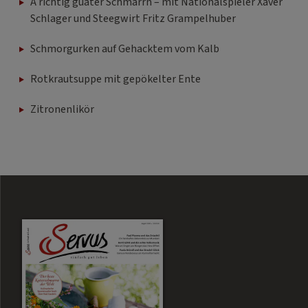
A richtig guater Schmarrn – mit Nationalspieler Xaver
Schlager und Steegwirt Fritz Grampelhuber
Schmorgurken auf Gehacktem vom Kalb
Rotkrautsuppe mit gepökelter Ente
Zitronenlikör