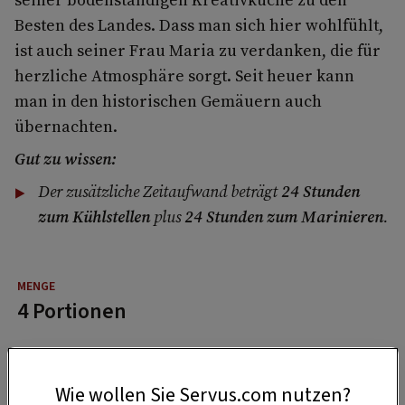
Besten des Landes. Dass man sich hier wohlfühlt,
ist auch seiner Frau Maria zu verdanken, die für
herzliche Atmosphäre sorgt. Seit heuer kann
man in den historischen Gemäuern auch
übernachten.
Gut zu wissen:
Der zusätzliche Zeitaufwand beträgt
24 Stunden
zum Kühlstellen
plus
24 Stunden zum Marinieren
.
4 Portionen
15 Minuten
Wie wollen Sie Servus.com nutzen?