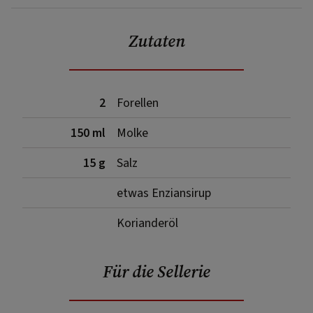
Zutaten
2
Forellen
150 ml
Molke
15 g
Salz
etwas Enziansirup
Korianderöl
Für die Sellerie