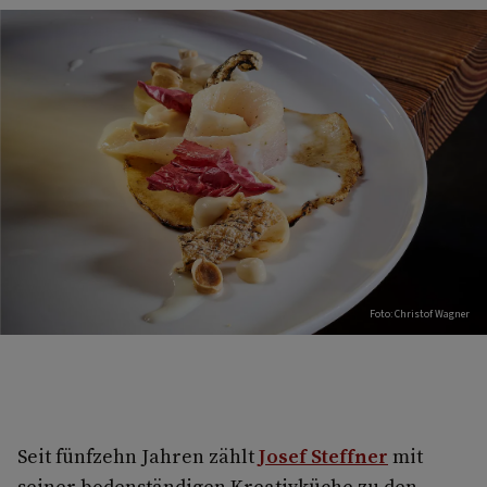
Foto: Christof Wagner
Seit fünfzehn Jahren zählt
Josef Steffner
mit
seiner bodenständigen Kreativküche zu den