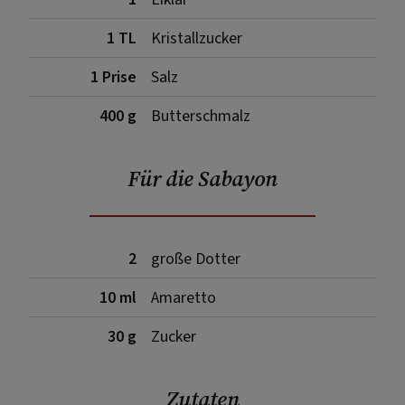
1 TL
Kristallzucker
1 Prise
Salz
400 g
Butterschmalz
Für die Sabayon
2
große Dotter
10 ml
Amaretto
30 g
Zucker
Zutaten