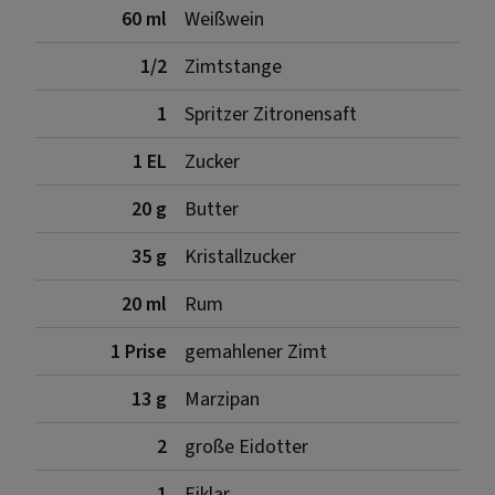
60 ml
Weißwein
1/2
Zimtstange
1
Spritzer Zitronensaft
1 EL
Zucker
20 g
Butter
35 g
Kristallzucker
20 ml
Rum
1 Prise
gemahlener Zimt
13 g
Marzipan
2
große Eidotter
1
Eiklar