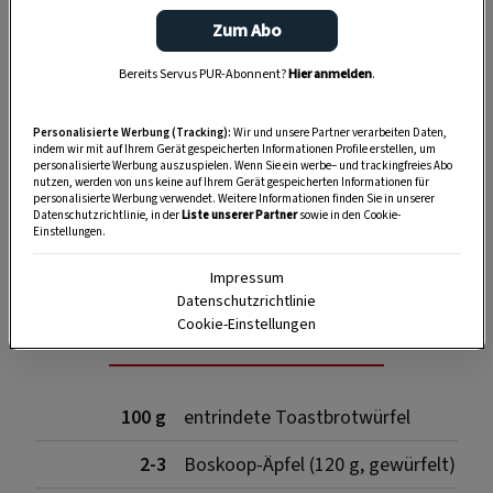
Zum Abo
Bereits Servus PUR-Abonnent?
Hier anmelden
.
Personalisierte Werbung (Tracking):
Wir und unsere Partner verarbeiten Daten,
indem wir mit auf Ihrem Gerät gespeicherten Informationen Profile erstellen, um
personalisierte Werbung auszuspielen. Wenn Sie ein werbe– und trackingfreies Abo
nutzen, werden von uns keine auf Ihrem Gerät gespeicherten Informationen für
personalisierte Werbung verwendet. Weitere Informationen finden Sie in unserer
Datenschutzrichtlinie, in der
Liste unserer Partner
sowie in den Cookie-
SPEICHERN
DRUCKEN
Einstellungen.
Impressum
Datenschutzrichtlinie
Zutaten
Cookie-Einstellungen
100 g
entrindete Toastbrotwürfel
2-3
Boskoop-Äpfel (120 g, gewürfelt)