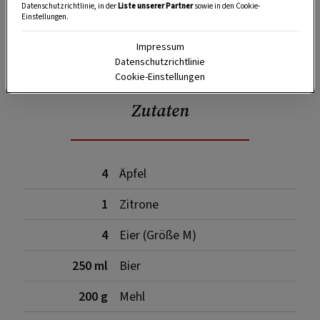
Datenschutzrichtlinie, in der
Liste unserer Partner
sowie in den Cookie-
Einstellungen.
Impressum
SPEICHERN
DRUCKEN
Datenschutzrichtlinie
Cookie-Einstellungen
Zutaten
4
Äpfel
1
Zitrone
4
Eier (Größe M)
250 ml
Bier
200 g
Mehl