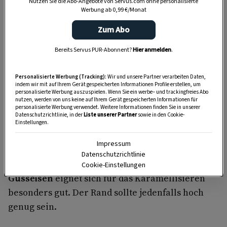
Warum wird beim Karamellisieren
Nutzen Sie die Abo-Angebote von Servus.com ohne personalisierte
Werbung ab 0,99 €/Monat
Wasser verwendet?
Zum Abo
Die geringe Menge Wasser sorgt dafür, dass sich
Bereits Servus PUR-Abonnent?
Hier anmelden
.
das Karamell
etwas langsamer bildet
und sich
der Zucker so besser mit den Gewürzen
Personalisierte Werbung (Tracking):
Wir und unsere Partner verarbeiten Daten,
vermengen kann.
indem wir mit auf Ihrem Gerät gespeicherten Informationen Profile erstellen, um
personalisierte Werbung auszuspielen. Wenn Sie ein werbe– und trackingfreies Abo
nutzen, werden von uns keine auf Ihrem Gerät gespeicherten Informationen für
personalisierte Werbung verwendet. Weitere Informationen finden Sie in unserer
Datenschutzrichtlinie, in der
Liste unserer Partner
sowie in den Cookie-
Welche Pfanne für karamellisierte
Einstellungen.
Mandeln nehmen?
Impressum
Datenschutzrichtlinie
Eine
beschichtete Pfanne
oder eine aus
Cookie-Einstellungen
Gusseisen
eignet sich für das Karamellisieren
besonders gut. Der Rand sollte jedenfalls hoch
genug sein.