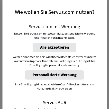
Warum karamellisieren meine Mandeln
nicht?
Wie wollen Sie Servus.com nutzen?
Wenn Ihre Mandeln nicht karamellisieren, liegt
Servus.com mit Werbung
das möglicherweise an einer
zu niedrigen
Nutzen Sie Servus.com mit Webanalyse, personalisierter Werbung
Temperatur
. Der Zucker sollte bei
mittlerer bis
und Inhalten von Drittanbietern.
hoher Hitze
gekocht werden. Dabei ständig
Alle akzeptieren
rühren. Wenn die Temperatur zu niedrig ist,
kann der Zucker nicht karamellisieren.
Werbeeinnahmen sind ein wichtiger wirtschaftlicher Pfeiler unseres
kostenfreien Angebots. Mindestvoraussetzung zur Nutzung ist Ihre
Gut zu wissen:
Ab einer Temperatur von
135 °C
Einwilligung für personalisierte Werbung.
beginnt Kristallzucker zu schmelzen, zwischen
Personalisierte Werbung
165 und 175 °C
färbt sich der entstandene
Karamell
braun
und bekommt sein
typisches
Ihre Einwilligung ist jederzeit widerrufbar. Adblocker müssen vor
Nutzung deaktiviert werden.
Röstaroma
, das wir so lieben.
Servus PUR