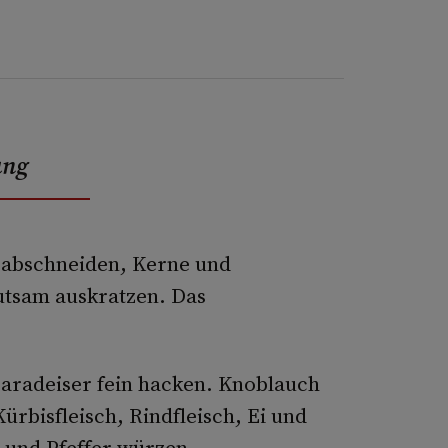
ung
 abschneiden, Kerne und
hutsam auskratzen. Das
aradeiser fein hacken. Knoblauch
ürbisfleisch, Rindfleisch, Ei und
 und Pfeffer würzen.