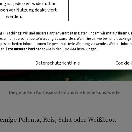
ung ist jederzeit widerrufbar.
sen vor Nutzung deaktiviert
werden.
g (Tracking):
Wir und unsere Partner verarbeiten Daten, indem wir mit auf Ihrem Ge
tellen, um personalisierte Werbung auszuspielen. Wenn Sie ein werbe– und trackingf
 gespeicherten Informationen für personalisierte Werbung verwendet. Weitere Informa
der
Liste unserer Partner
sowie in den Cookie-Einstellungen.
m
Datenschutzrichtlinie
Cookie-
Die gefüllten Kürbisse sehen aus wie kleine Kunstwerke.
emige Polenta, Reis, Salat oder Weißbrot.