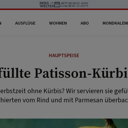
N
AUSFLÜGE
WOHNEN
ABO
MONDKALEN
HAUPTSPEISE
üllte Patisson-Kürb
rbstzeit ohne Kürbis? Wir servieren sie gefü
chierten vom Rind und mit Parmesan überbac