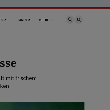
DER
KINDER
MEHR
Account
isse
llt mit frischem
ken.