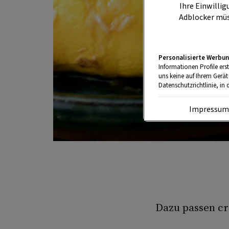
Ihre Einwillig
Adblocker müs
Personalisierte Werbun
Informationen Profile ers
uns keine auf Ihrem Gerät
Datenschutzrichtlinie, in 
Impressu
Dazu passen cr