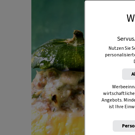
W
Servus
Nutzen Sie S
personalisier
A
Werbeeinna
wirtschaftliche
Angebots. Mind
ist Ihre Einw
Perso