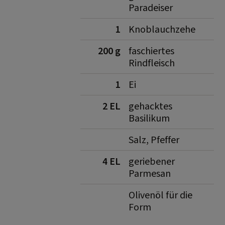
Paradeiser
1
Knoblauchzehe
200 g
faschiertes
Rindfleisch
1
Ei
2 EL
gehacktes
Basilikum
Salz, Pfeffer
4 EL
geriebener
Parmesan
Olivenöl für die
Form