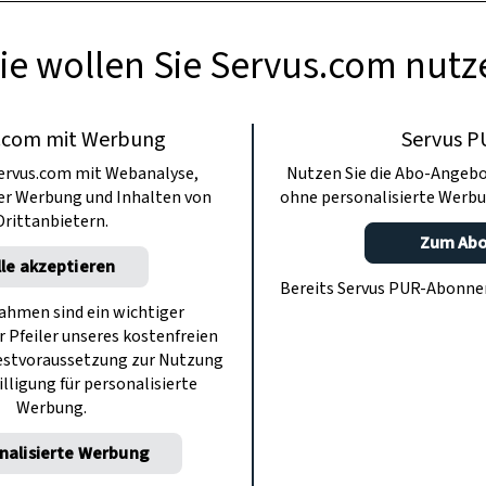
ie wollen Sie Servus.com nutz
.com mit Werbung
Servus P
ervus.com mit Webanalyse,
Nutzen Sie die Abo-Angebo
ter Werbung und Inhalten von
ohne personalisierte Werbu
Drittanbietern.
Zum Ab
lle akzeptieren
Bereits Servus PUR-Abonn
hmen sind ein wichtiger
r Pfeiler unseres kostenfreien
estvoraussetzung zur Nutzung
illigung für personalisierte
Werbung.
nalisierte Werbung