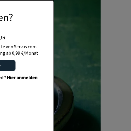
en?
UR
te von Servus.com
ng ab 0,99 €/Monat
o
ent?
Hier anmelden
.