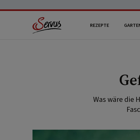
REZEPTE
GARTE
Gef
Was wäre die He
Fas