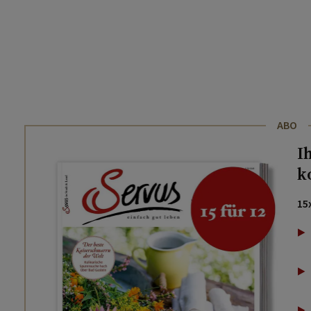
ABO
I
k
15