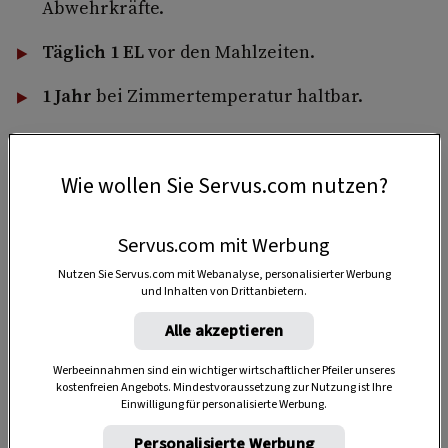
Abwehrkräfte.
Täglich 1 EL
vor den Mahlzeiten.
1 Jahr
bei Zimmertemperatur haltbar.
Wie wollen Sie Servus.com nutzen?
1 Portion
Servus.com mit Werbung
20 Minuten
Nutzen Sie Servus.com mit Webanalyse, personalisierter Werbung
und Inhalten von Drittanbietern.
Alle akzeptieren
40 Minuten
Werbeeinnahmen sind ein wichtiger wirtschaftlicher Pfeiler unseres
kostenfreien Angebots. Mindestvoraussetzung zur Nutzung ist Ihre
Einwilligung für personalisierte Werbung.
Personalisierte Werbung