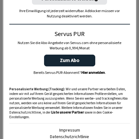
Ihre Einwilligung ist jederzeit widerrufbar. Adblocker müssen vor
Nutzung deaktiviert werden.
Servus PUR
Nutzen Sie die Abo-Angebote von Servus.com ohne personalisierte
Werbung ab 0,99 €/Monat
Zum Abo
Bereits Servus PUR-Abonnent?
Hier anmelden
.
Personalisierte Werbung (Tracking):
Wir und unsere Partner verarbeiten Daten,
indem wir mit auf Ihrem Gerät gespeicherten Informationen Profile erstellen, um
personalisierte Werbung auszuspielen. Wenn Sie ein werbe– und trackingfreies Abo
Anzeige
nutzen, werden von uns keine auf Ihrem Gerät gespeicherten Informationen für
personalisierte Werbung verwendet. Weitere Informationen finden Sie in unserer
Datenschutzrichtlinie, in der
Liste unserer Partner
sowie in den Cookie-
Einstellungen.
Impressum
Datenschutzrichtlinie