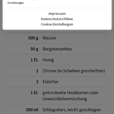
Zutaten
Einstellungen.
Impressum
Datenschutzrichtlinie
Cookie-Einstellungen
300 g
Kristallzucker
300 g
Wasser
50 g
Bergwiesenheu
1 EL
Honig
1
Zitrone (in Scheiben geschnitten)
3
Eidotter
1 EL
getrocknete Heublumen oder
Gewürzblütenmischung
300 ml
Schlagobers, leicht geschlagen