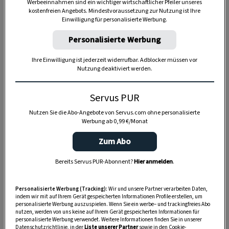
Werbeeinnahmen sind ein wichtiger wirtschaftlicher Pfeiler unseres
kostenfreien Angebots. Mindestvoraussetzung zur Nutzung ist Ihre
Einwilligung für personalisierte Werbung.
Personalisierte Werbung
Ihre Einwilligung ist jederzeit widerrufbar. Adblocker müssen vor
Nutzung deaktiviert werden.
Servus PUR
Nutzen Sie die Abo-Angebote von Servus.com ohne personalisierte
Werbung ab 0,99 €/Monat
Zum Abo
Bereits Servus PUR-Abonnent?
Hier anmelden
.
Personalisierte Werbung (Tracking):
Wir und unsere Partner verarbeiten Daten,
SPEICHERN
DRUCKEN
indem wir mit auf Ihrem Gerät gespeicherten Informationen Profile erstellen, um
personalisierte Werbung auszuspielen. Wenn Sie ein werbe– und trackingfreies Abo
nutzen, werden von uns keine auf Ihrem Gerät gespeicherten Informationen für
personalisierte Werbung verwendet. Weitere Informationen finden Sie in unserer
Datenschutzrichtlinie, in der
Liste unserer Partner
sowie in den Cookie-