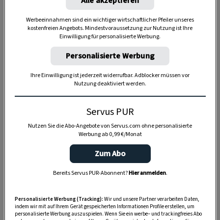
Alle akzeptieren
Werbeeinnahmen sind ein wichtiger wirtschaftlicher Pfeiler unseres
Anzeige
kostenfreien Angebots. Mindestvoraussetzung zur Nutzung ist Ihre
Einwilligung für personalisierte Werbung.
Personalisierte Werbung
Ihre Einwilligung ist jederzeit widerrufbar. Adblocker müssen vor
Nutzung deaktiviert werden.
Servus PUR
Nutzen Sie die Abo-Angebote von Servus.com ohne personalisierte
Werbung ab 0,99 €/Monat
Zum Abo
Bereits Servus PUR-Abonnent?
Hier anmelden
.
Personalisierte Werbung (Tracking):
Wir und unsere Partner verarbeiten Daten,
indem wir mit auf Ihrem Gerät gespeicherten Informationen Profile erstellen, um
personalisierte Werbung auszuspielen. Wenn Sie ein werbe– und trackingfreies Abo