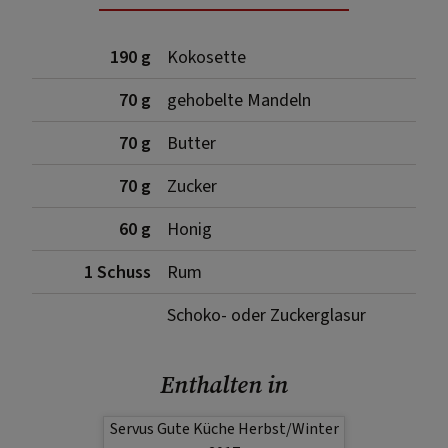
190 g
Kokosette
70 g
gehobelte Mandeln
70 g
Butter
70 g
Zucker
60 g
Honig
1 Schuss
Rum
Schoko- oder Zuckerglasur
Enthalten in
Servus Gute Küche Herbst/Winter