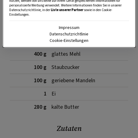
SPEICHERN
DRUCKEN
nutzen, werden von uns keine auf Ihrem Gerät gespeicherten Informationen für
personalisierte Werbung verwendet. Weitere Informationen finden Sie in unserer
Datenschutzrichtlinie, in der
Liste unserer Partner
sowie in den Cookie-
Einstellungen.
Für den Mürbteig
Impressum
Datenschutzrichtlinie
Cookie-Einstellungen
400 g
glattes Mehl
100 g
Staubzucker
100 g
geriebene Mandeln
1
Ei
280 g
kalte Butter
Zutaten