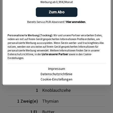
Werbung ab 0,99 €/Monat
SPEICHERN
DRUCKEN
Zum Abo
Bereits Servus PUR-Abonnent?
Hier anmelden
.
Zutaten Lammnüsse
Personalisierte Werbung (Tracking):
Wir und unsere Partner verarbeiten Daten,
indem wir mit auf Ihrem Gerät gespeicherten Informationen Profile erstellen, um
personalisierte Werbung auszuspielen. Wenn Sie ein werbe– und trackingfreies Abo
7
Eiweiß
nutzen, werden von uns keine auf Ihrem Gerät gespeicherten Informationen für
personalisierte Werbung verwendet. Weitere Informationen finden Sie in unserer
Datenschutzrichtlinie, in der
Liste unserer Partner
sowie in den Cookie-
125 ml
Wasser
Einstellungen.
400 g
Bauernbrotbrösel
Impressum
Datenschutzrichtlinie
2
Lammnüsse (14 Tage gereift)
Cookie-Einstellungen
1
Knoblauchzehe
1 Zweig(e)
Thymian
1 EL
Butter