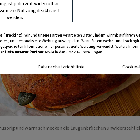
ung ist jederzeit widerrufbar.
sen vor Nutzung deaktiviert
werden.
g (Tracking):
Wir und unsere Partner verarbeiten Daten, indem wir mit auf Ihrem Ge
tellen, um personalisierte Werbung auszuspielen. Wenn Sie ein werbe– und trackingf
 gespeicherten Informationen für personalisierte Werbung verwendet. Weitere Informa
der
Liste unserer Partner
sowie in den Cookie-Einstellungen.
m
Datenschutzrichtlinie
Cookie-
nusprig und warm schmecken die Laugenbrötchen unwiderstehlic