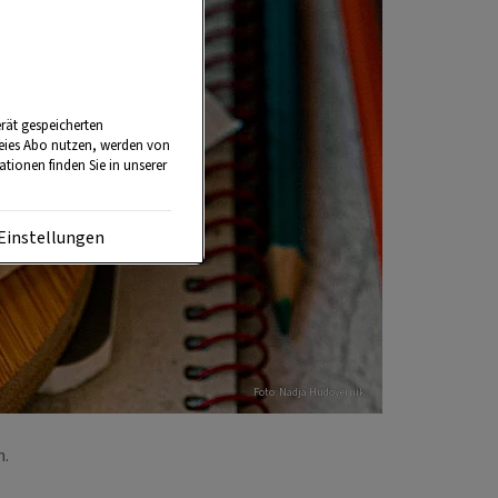
rät gespeicherten
reies Abo nutzen, werden von
tionen finden Sie in unserer
Einstellungen
Foto: Nadja Hudovernik
h.