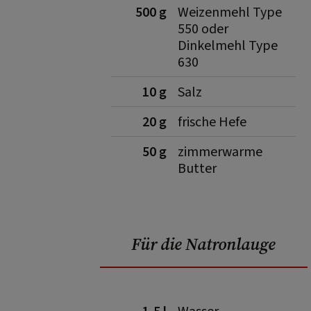
500 g
Weizenmehl Type
550 oder
Dinkelmehl Type
630
10 g
Salz
20 g
frische Hefe
50 g
zimmerwarme
Butter
Für die Natronlauge