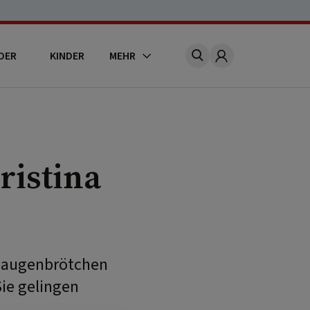
DER
KINDER
MEHR
Account
ristina
 Laugenbrötchen
ie gelingen