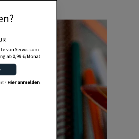
en?
UR
te von Servus.com
ng ab 0,99 €/Monat
o
ent?
Hier anmelden
.