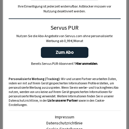
Ihre Einwilligung ist jederzeit widerrufbar. Adblocker müssen vor
Nutzung deaktiviert werden.
Servus PUR
Nutzen Sie die Abo-Angebote von Servus.com ohne personalisierte
Werbung ab 0,99 €/Monat
Zum Abo
Bereits Servus PUR-Abonnent?
Hier anmelden
.
Anzeige
Personalisierte Werbung (Tracking):
Wir und unsere Partner verarbeiten Daten,
indem wir mit auf Ihrem Gerät gespeicherten Informationen Profile erstellen, um
personalisierte Werbung auszuspielen. Wenn Sie ein werbe– und trackingfreies Abo
nutzen, werden von uns keine auf Ihrem Gerät gespeicherten Informationen für
personalisierte Werbung verwendet. Weitere Informationen finden Sie in unserer
Datenschutzrichtlinie, in der
Liste unserer Partner
sowie in den Cookie-
Einstellungen.
Impressum
Datenschutzrichtlinie