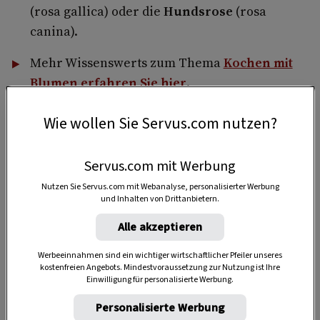
(rosa gallica) oder die
Hundsrose
(rosa
canina).
Mehr Wissenswerts zum Thema
Kochen mit
Blumen erfahren Sie hier
.
Wie wollen Sie Servus.com nutzen?
4 Glas
Servus.com mit Werbung
Nutzen Sie Servus.com mit Webanalyse, personalisierter Werbung
und Inhalten von Drittanbietern.
30 Minuten
Alle akzeptieren
Werbeeinnahmen sind ein wichtiger wirtschaftlicher Pfeiler unseres
kostenfreien Angebots. Mindestvoraussetzung zur Nutzung ist Ihre
Einwilligung für personalisierte Werbung.
Personalisierte Werbung