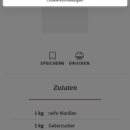
Cookie-Einstellungen
SPEICHERN
DRUCKEN
Zutaten
1 kg
reife Marillen
1 kg
Gelierzucker