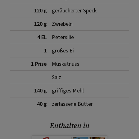
120 g
geräucherter Speck
120 g
Zwiebeln
4 EL
Petersilie
1
großes Ei
1 Prise
Muskatnuss
Salz
140 g
griffiges Mehl
40 g
zerlassene Butter
Enthalten in