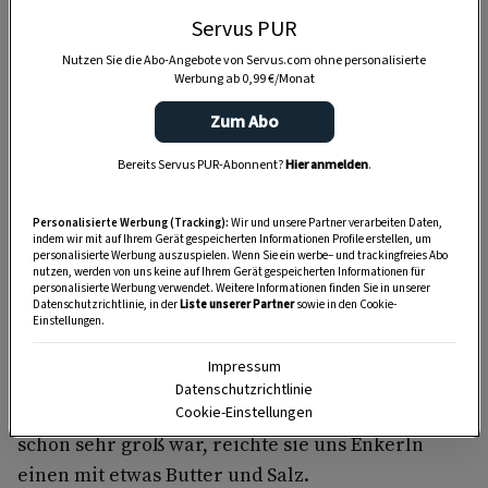
Servus PUR
erinnert sich Mama.
„Übrig geblieben sind nur die
Stoppeln von den Bierflaschen, alles andere ist verfüttert,
Nutzen Sie die Abo-Angebote von Servus.com ohne personalisierte
Werbung ab 0,99 €/Monat
kompostiert oder wiederverwertet worden.“
Eine
Kreislaufwirtschaft, wie sie heute von
Zum Abo
umweltbewussten Menschen wieder angestrebt
Bereits Servus PUR-Abonnent?
Hier anmelden
.
wird.
Personalisierte Werbung (Tracking):
Wir und unsere Partner verarbeiten Daten,
indem wir mit auf Ihrem Gerät gespeicherten Informationen Profile erstellen, um
personalisierte Werbung auszuspielen. Wenn Sie ein werbe– und trackingfreies Abo
Ein Neichterl brauchen sie schon
nutzen, werden von uns keine auf Ihrem Gerät gespeicherten Informationen für
personalisierte Werbung verwendet. Weitere Informationen finden Sie in unserer
Datenschutzrichtlinie, in der
Liste unserer Partner
sowie in den Cookie-
Die gekochten Erdäpfel hatte die Omi stets
Einstellungen.
bereit:
Ein großer Dämpfer stand am Holzofen in
Impressum
der Küche. Die Erdäpfel darin waren eigentlich
Datenschutzrichtlinie
für die Tiere vorgesehen, aber wenn der Hunger
Cookie-Einstellungen
schon sehr groß war, reichte sie uns Enkerln
einen mit etwas Butter und Salz.