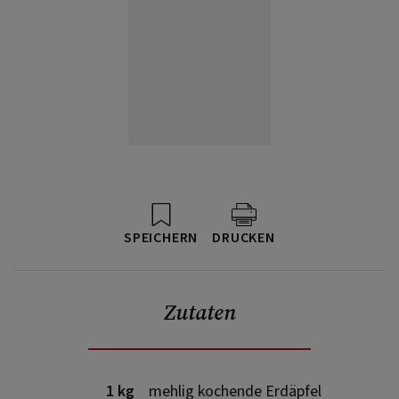
SPEICHERN
DRUCKEN
Zutaten
1 kg
mehlig kochende Erdäpfel