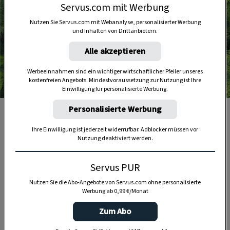
Servus.com mit Werbung
Nutzen Sie Servus.com mit Webanalyse, personalisierter Werbung
und Inhalten von Drittanbietern.
Alle akzeptieren
Werbeeinnahmen sind ein wichtiger wirtschaftlicher Pfeiler unseres
kostenfreien Angebots. Mindestvoraussetzung zur Nutzung ist Ihre
Foto: Adobe Stock
Einwilligung für personalisierte Werbung.
Personalisierte Werbung
Colakraut (Eberaute) wächst üppig im Garten und eignet
sich wunderbar für einen geschmackvollen Sirup.
Ihre Einwilligung ist jederzeit widerrufbar. Adblocker müssen vor
Nutzung deaktiviert werden.
Servus PUR
1 Portion
Nutzen Sie die Abo-Angebote von Servus.com ohne personalisierte
Werbung ab 0,99 €/Monat
1 Liter
Zum Abo