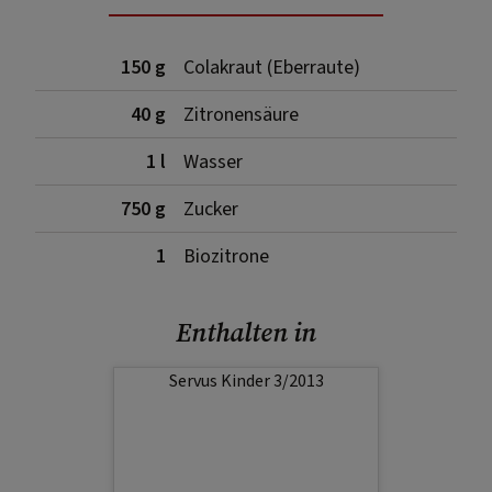
150 g
Colakraut (Eberraute)
40 g
Zitronensäure
1 l
Wasser
750 g
Zucker
1
Biozitrone
Enthalten in
Servus Kinder 3/2013