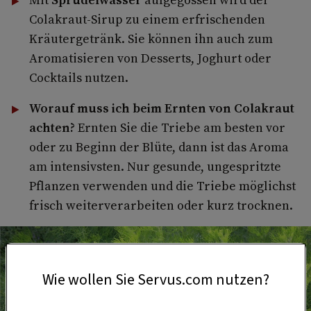
Colakraut-Sirup zu einem erfrischenden
Kräutergetränk. Sie können ihn auch zum
Aromatisieren von Desserts, Joghurt oder
Cocktails nutzen.
Worauf muss ich beim Ernten von Colakraut
achten?
Ernten Sie die Triebe am besten vor
oder zu Beginn der Blüte, dann ist das Aroma
am intensivsten. Nur gesunde, ungespritzte
Pflanzen verwenden und die Triebe möglichst
frisch weiterverarbeiten oder kurz trocknen.
Wie wollen Sie Servus.com nutzen?