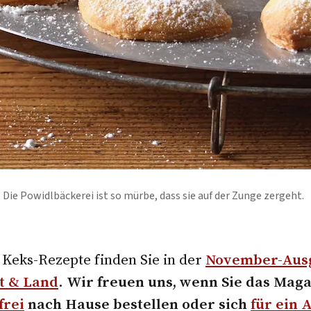
Die Powidlbäckerei ist so mürbe, dass sie auf der Zunge zergeht.
 Keks-Rezepte finden Sie in der
November-Aus
dt & Land
.
Wir freuen uns, wenn Sie das Mag
frei
nach Hause bestellen oder sich
für ein 