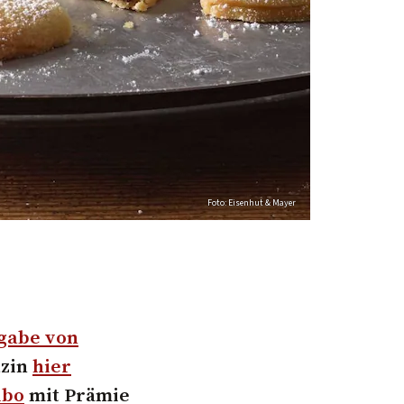
Foto: Eisenhut & Mayer
gabe von
azin
hier
Abo
mit Prämie