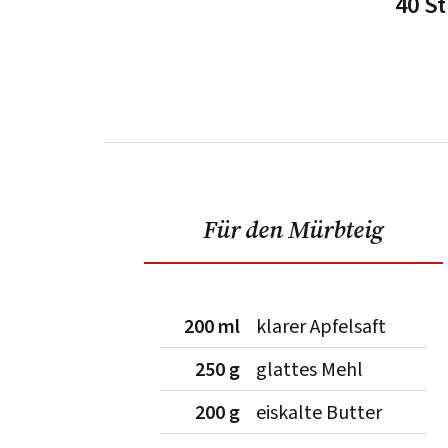
40 S
Für den Mürbteig
200 ml
klarer Apfelsaft
250 g
glattes Mehl
200 g
eiskalte Butter