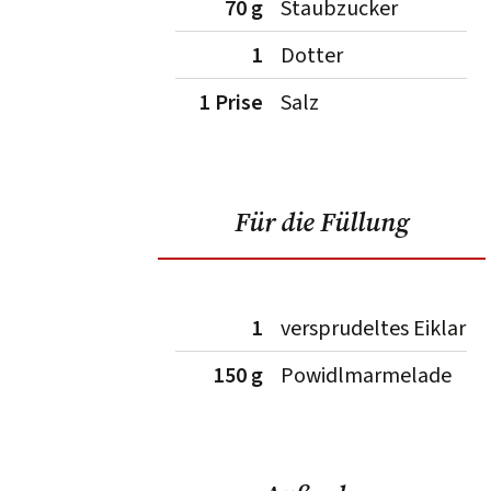
70 g
Staubzucker
1
Dotter
1 Prise
Salz
Für die Füllung
1
versprudeltes Eiklar
150 g
Powidlmarmelade