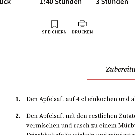
tück
1:40 Stunden
3 Stunden
SPEICHERN
DRUCKEN
Zubereit
Den Apfelsaft auf 4 cl einkochen und 
Den Apfelsaft mit den restlichen Zutat
vermischen und rasch zu einem Mürbte
Frischhaltefolie wickeln und mindest