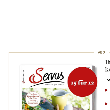
ABO
I
k
15