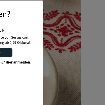
en?
UR
te von Servus.com
ng ab 0,99 €/Monat
o
ent?
Hier anmelden
.