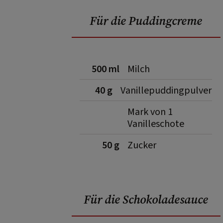
Für die Puddingcreme
500 ml
Milch
40 g
Vanillepuddingpulver
Mark von 1
Vanilleschote
50 g
Zucker
Für die Schokoladesauce