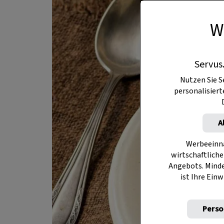
W
Servus
Nutzen Sie S
personalisier
A
Werbeeinna
wirtschaftliche
Angebots. Mind
ist Ihre Einw
Perso