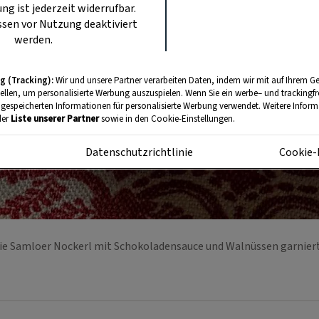
ung ist jederzeit widerrufbar.
sen vor Nutzung deaktiviert
werden.
g (Tracking):
Wir und unsere Partner verarbeiten Daten, indem wir mit auf Ihrem Ge
tellen, um personalisierte Werbung auszuspielen. Wenn Sie ein werbe– und trackingf
 gespeicherten Informationen für personalisierte Werbung verwendet. Weitere Informa
der
Liste unserer Partner
sowie in den Cookie-Einstellungen.
m
Datenschutzrichtlinie
Cookie-
ie Samloer Nockerl mit Schokoladensauce und Walnüssen garnier