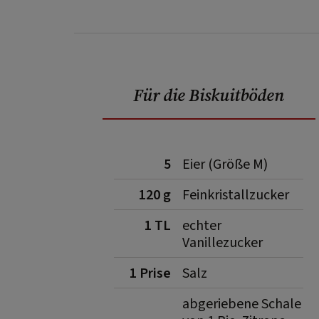
Für die Biskuitböden
5
Eier (Größe M)
120 g
Feinkristallzucker
1 TL
echter
Vanillezucker
1 Prise
Salz
abgeriebene Schale