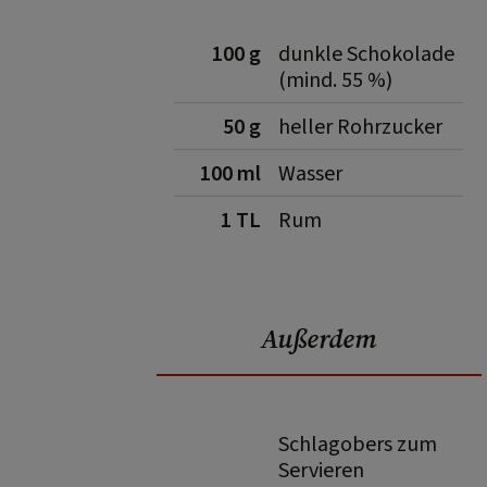
100 g
dunkle Schokolade
(mind. 55 %)
50 g
heller Rohrzucker
100 ml
Wasser
1 TL
Rum
Außerdem
Schlagobers zum
Servieren