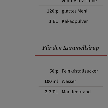
von 1 Bio-Zitrone
120 g
glattes Mehl
1 EL
Kakaopulver
Für den Karamellsirup
50 g
Feinkristallzucker
100 ml
Wasser
2-3 TL
Marillenbrand