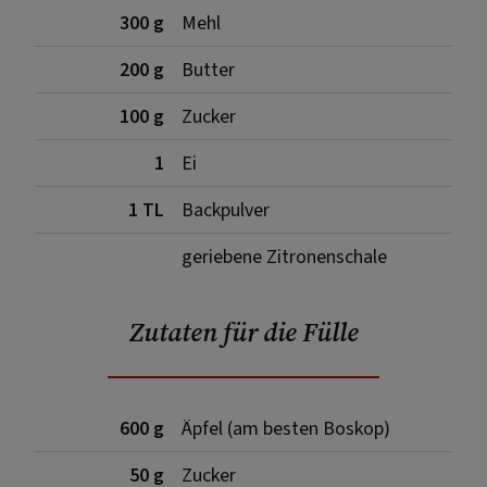
300 g
Mehl
200 g
Butter
100 g
Zucker
1
Ei
1 TL
Backpulver
geriebene Zitronenschale
Zutaten für die Fülle
600 g
Äpfel (am besten Boskop)
50 g
Zucker