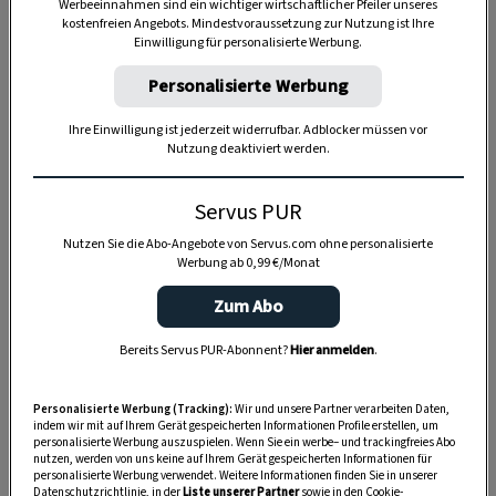
Werbeeinnahmen sind ein wichtiger wirtschaftlicher Pfeiler unseres
kostenfreien Angebots. Mindestvoraussetzung zur Nutzung ist Ihre
Einwilligung für personalisierte Werbung.
Personalisierte Werbung
Ihre Einwilligung ist jederzeit widerrufbar. Adblocker müssen vor
Nutzung deaktiviert werden.
Servus PUR
Nutzen Sie die Abo-Angebote von Servus.com ohne personalisierte
Werbung ab 0,99 €/Monat
Zum Abo
Bereits Servus PUR-Abonnent?
Hier anmelden
.
Anzeige
Personalisierte Werbung (Tracking):
Wir und unsere Partner verarbeiten Daten,
indem wir mit auf Ihrem Gerät gespeicherten Informationen Profile erstellen, um
personalisierte Werbung auszuspielen. Wenn Sie ein werbe– und trackingfreies Abo
nutzen, werden von uns keine auf Ihrem Gerät gespeicherten Informationen für
personalisierte Werbung verwendet. Weitere Informationen finden Sie in unserer
Datenschutzrichtlinie, in der
Liste unserer Partner
sowie in den Cookie-