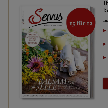
I
k
15