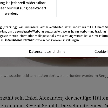
ung ist jederzeit widerrufbar.
sen vor Nutzung deaktiviert
werden.
g (Tracking):
Wir und unsere Partner verarbeiten Daten, indem wir mit auf Ihrem Ge
tellen, um personalisierte Werbung auszuspielen. Wenn Sie ein werbe– und trackingf
 gespeicherten Informationen für personalisierte Werbung verwendet. Weitere Informa
der
Liste unserer Partner
sowie in den Cookie-Einstellungen.
m
Datenschutzrichtlinie
Cookie-
delweiss schmeckt am besten dort wo er erfunden wurde: im Berg
rzählt sein Enkel Alexander, der heutige Hütte
en an dem Rezept Schuld. Die schneite eines Ta