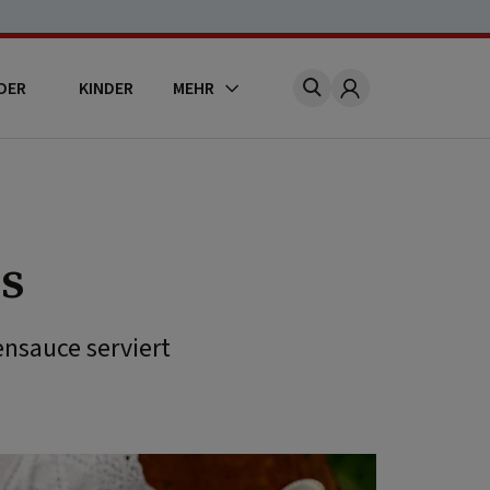
DER
KINDER
MEHR
Account
s
nsauce serviert