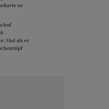
sekarte zu
schuf
it
e. Und als er
uchentzipf