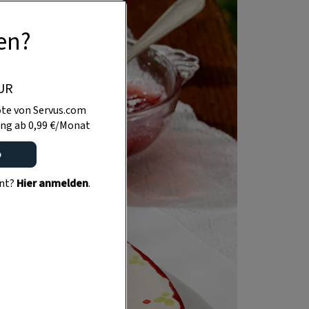
en?
UR
te von Servus.com
ng ab 0,99 €/Monat
o
ent?
Hier anmelden
.