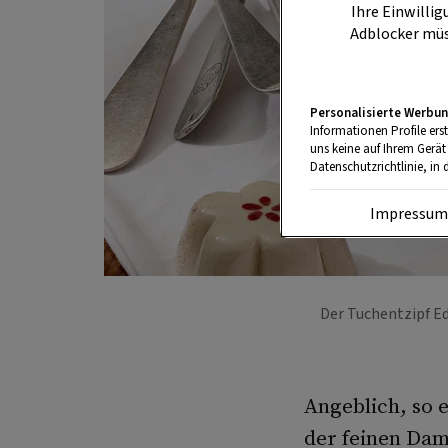
Ihre Einwillig
Adblocker müs
Personalisierte Werbun
Informationen Profile ers
uns keine auf Ihrem Gerät
Datenschutzrichtlinie, in 
Impressu
Der Tuchentzipf E
Angeblich, so e
der feinen Dam