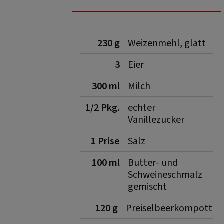
230 g
Weizenmehl, glatt
3
Eier
300 ml
Milch
1/2 Pkg.
echter
Vanillezucker
1 Prise
Salz
100 ml
Butter- und
Schweineschmalz
gemischt
120 g
Preiselbeerkompott