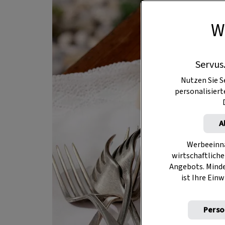
W
Servus
Nutzen Sie S
personalisier
A
Werbeeinna
wirtschaftliche
Angebots. Mind
ist Ihre Einw
Perso