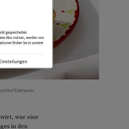
rät gespeicherten
reies Abo nutzen, werden von
tionen finden Sie in unserer
Einstellungen
Foto: Eisenhut & Mayer
gasthof Edelweiss.
nwirt, war eine
ges in den