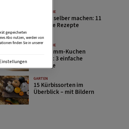
GUTE KÜCHE
Saucen selber machen: 11
beliebte Rezepte
rät gespeicherten
reies Abo nutzen, werden von
tionen finden Sie in unserer
GUTE KÜCHE
Osterlamm-Kuchen
backen: 3 einfache
Einstellungen
Rezepte
GARTEN
15 Kürbissorten im
Überblick – mit Bildern