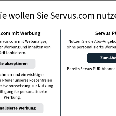
ie wollen Sie Servus.com nutz
USFLÜGE
itzbüheler Alpen:
.com mit Werbung
Servus 
ervus.com mit Webanalyse,
Nutzen Sie die Abo-Angebo
en“ bei ServusTV
ter Werbung und Inhalten von
ohne personalisierte Werbu
Drittanbietern.
Zum Ab
lle akzeptieren
metküche, Jetset trifft auf Brauchtum
Bereits Servus PUR-Abonn
gpanorama. Heimatleuchten ist diesmal
hmen sind ein wichtiger
r Pfeiler unseres kostenfreien
eits der mondänen Hotspots Handwerk,
estvoraussetzung zur Nutzung
Brauchtum lebendig sind.
illigung für personalisierte
Werbung.
nalisierte Werbung