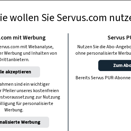
nwesen prägen das kulturelle Leben in
erationen. Der Verein D’Adlerstoana
ie wollen Sie Servus.com nutz
m Salzkammergut bis heute gelebt und
n weitergegeben wird.
.com mit Werbung
Servus 
Anzeige
ervus.com mit Webanalyse,
Nutzen Sie die Abo-Angebo
ter Werbung und Inhalten von
ohne personalisierte Werbu
Drittanbietern.
Zum Ab
lle akzeptieren
Bereits Servus PUR-Abonn
hmen sind ein wichtiger
r Pfeiler unseres kostenfreien
estvoraussetzung zur Nutzung
illigung für personalisierte
Werbung.
nalisierte Werbung