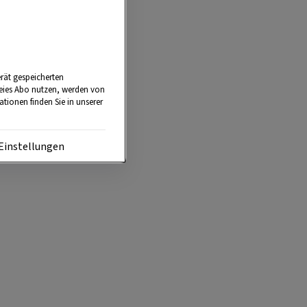
tun ist
rät gespeicherten
reies Abo nutzen, werden von
tionen finden Sie in unserer
Einstellungen