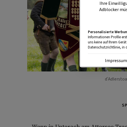
Ihre Einwillig
Adblocker müs
Personalisierte Werbun
Informationen Profile ers
uns keine auf Ihrem Gerät
Datenschutzrichtlinie, in 
Impressu
d'Adlersto
S
Wenn in Unterach am Attersee Tra