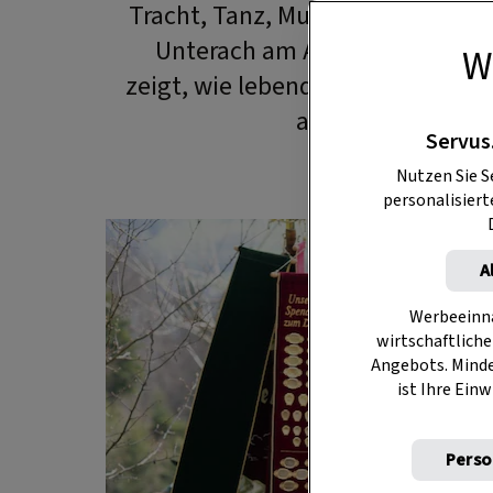
Tracht, Tanz, Musik und Schütze
Unterach am Attersee seit Gen
W
zeigt, wie lebendig Brauchtum i
an junge Mensche
Servus
Nutzen Sie S
personalisier
A
Werbeeinna
wirtschaftliche
Angebots. Mind
ist Ihre Einw
Perso