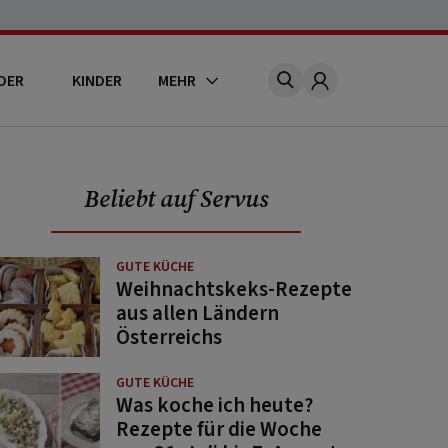
DER
KINDER
MEHR
Account
Beliebt auf Servus
GUTE KÜCHE
Weihnachtskeks-Rezepte
aus allen Ländern
Österreichs
GUTE KÜCHE
Was koche ich heute?
Rezepte für die Woche