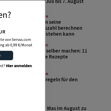
von 31. Juli bis 7. August
2026
en?
BRAUCHTUM
Wie man seine
Geburtszahl berechnen
PUR
und verstehen kann
te von Servus.com
ng ab 0,99 €/Monat
GUTE KÜCHE
Saucen selber machen: 11
o
beliebte Rezepte
ent?
Hier anmelden
.
BRAUCHTUM
Bauernregeln für den
August
GARTEN
Garten: Was im August zu